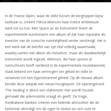
In de Franse Alpen, waar de stilte tussen de bergtoppen bijna
tastbaar is, creëert Félicia Atkinson haar meest ambitieuze
werk tot nu toe. Met ‘Space as an Instrument’ levert de
experimentele kunstenares een album af dat haar reputatie als
meester van de sonische ruimtelijkheid verder verstevigt. Het is
een werk dat de belofte van zijn titel volledig waarmaakt,
waarbij ruimte niet alleen als metafoor, maar als daadwerkelijk
instrument wordt ingezet. Atkinson, die haar sporen al
ruimschoots heeft verdiend in de experimentele muziekwereld,
staat bekend om haar vermogen om geluid en stilte te
verweven tot een hypnotiserend geheel. Op dit nieuwe album
bereikt deze aanpak een nieuw hoogtepunt. De openingstrack
‘The Healing’ is direct een statement: hier wordt muziek
gemaakt die ademruimte vraagt én geeft. De trage,
meditatieve klanken creëren een helende atmosfeer die de
luisteraar uitnodigt om de ogen te sluiten en zich over te