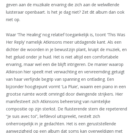
geven aan de muzikale ervaring die zich aan de welwillende
luisteraar openbaart. Is het je dag niet? Zet dit album dan ook
niet op.
Waar ‘The Healing’ nog relatief toegankelijk is, toont ‘This Was
Her Reply’ namelijk Atkinsons meer uitdagende kant. Als een
dichter die woorden in je bewustzijn plant, kruipt de muziek, en
het geluid onder je huid. Het is niet altijd een comfortabele
ervaring, maar wel een die blijft intrigeren. De manier waarop
Atkinson hier speelt met verwachting en vervreemding getuigt
van haar verfijnde begrip van spanning en ontlading. Een
bijzonder hoogtepunt vormt ‘La Pluie’, waarin een piano in een
grootse ruimte wordt omringd door dwingende strijkers. Hier
manifesteert zich Atkinsons beheersing van ruimtelijke
compositie op zijn sterkst. De fluisterende stem die repeterend
“Je suis avec toi”, liefdevol uitspreekt, nestelt zich
onherroepelijk in je gedachten. Het is een geruststellende
aanwezigheid op een album dat soms kan overweldigen met