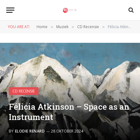
YOU ARE AT:
Home
Muziek
CD Recensie
Félicia Atkinson – Space as an Instrument
»
»
»
CD RECENSIE
Félicia Atkinson – Space as an
Instrument
BY
ELODIE RENARD
28 OKTOBER 2024