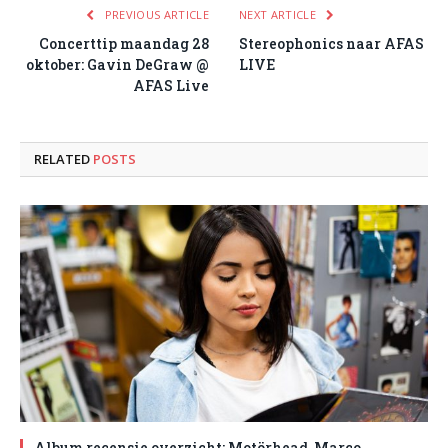
PREVIOUS ARTICLE
NEXT ARTICLE
Concerttip maandag 28
Stereophonics naar AFAS
oktober: Gavin DeGraw @
LIVE
AFAS Live
RELATED
POSTS
Album recensie overzicht: Motörhead, Marco