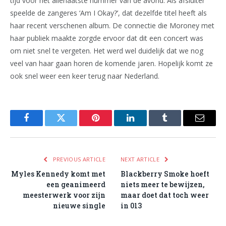
tijd voor het allerlaatste nummer van de avond. Als afsluiter
speelde de zangeres ‘Am I Okay?’, dat dezelfde titel heeft als
haar recent verschenen album. De connectie die Moroney met
haar publiek maakte zorgde ervoor dat dit een concert was
om niet snel te vergeten. Het werd wel duidelijk dat we nog
veel van haar gaan horen de komende jaren. Hopelijk komt ze
ook snel weer een keer terug naar Nederland.
Facebook
Twitter
Pinterest
LinkedIn
Tumblr
Email
PREVIOUS ARTICLE
NEXT ARTICLE
Myles Kennedy komt met
Blackberry Smoke hoeft
een geanimeerd
niets meer te bewijzen,
meesterwerk voor zijn
maar doet dat toch weer
nieuwe single
in 013