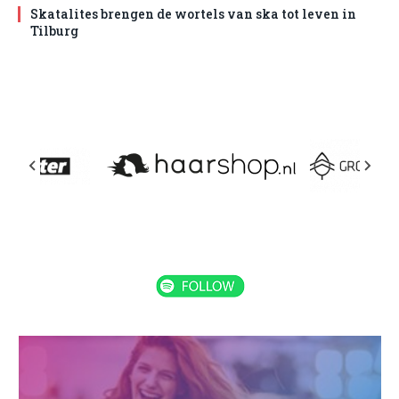
Skatalites brengen de wortels van ska tot leven in
Tilburg