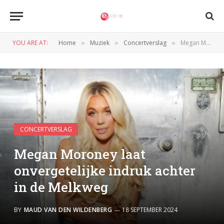
YOU ARE AT:
Home
Muziek
Concertverslag
Megan Moroney laat onvergetelijke indruk achter in de Melkweg
»
»
»
CONCERTVERSLAG
Megan Moroney laat
onvergetelijke indruk achter
in de Melkweg
BY
MAUD VAN DEN WILDENBERG
18 SEPTEMBER 2024