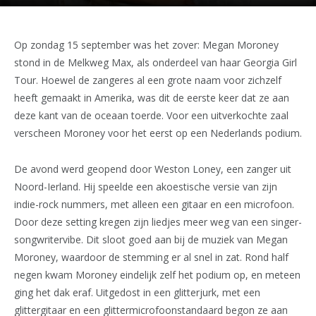
Op zondag 15 september was het zover: Megan Moroney
stond in de Melkweg Max, als onderdeel van haar Georgia Girl
Tour. Hoewel de zangeres al een grote naam voor zichzelf
heeft gemaakt in Amerika, was dit de eerste keer dat ze aan
deze kant van de oceaan toerde. Voor een uitverkochte zaal
verscheen Moroney voor het eerst op een Nederlands podium.
De avond werd geopend door Weston Loney, een zanger uit
Noord-Ierland. Hij speelde een akoestische versie van zijn
indie-rock nummers, met alleen een gitaar en een microfoon.
Door deze setting kregen zijn liedjes meer weg van een singer-
songwritervibe. Dit sloot goed aan bij de muziek van Megan
Moroney, waardoor de stemming er al snel in zat. Rond half
negen kwam Moroney eindelijk zelf het podium op, en meteen
ging het dak eraf. Uitgedost in een glitterjurk, met een
glittergitaar en een glittermicrofoonstandaard begon ze aan