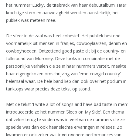
het nummer ‘Lucky’, de titeltrack van haar debuutalbum. Haar
krachtige stem en aanwezigheid werkten aanstekelijk; het
publiek was meteen mee.
De sfeer in de zaal was heel cohesief. Het publiek bestond
voornamelijk uit mensen in franjes, cowboylaarzen, denim en
cowboyhoeden. Ontzettend goed paste dit bij de country- en
folksound van Moroney. Deze looks in combinatie met de
persoonlijke verhalen die ze in haar nummers vertelt, maakte
haar eigengekozen omschrijving van ‘emo cowgirl country’
helemaal waar. De hele band liep dan ook over het podium in
tanktops waar precies deze tekst op stond.
Met de tekst ‘I write a lot of songs and have bad taste in men’
introduceerde ze het nummer ‘Sleep on My Side’. Een thema
dat zeker terug te vinden was in veel van de nummers die ze
speelde was dan ook haar slechte ervaringen in relaties. Zo
kwamen er ook zeker wat ingetogenere performances van