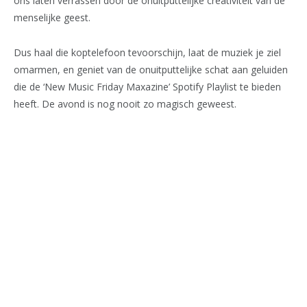
ons laten verrassen door de onuitputtelijke creativiteit van de
menselijke geest.
Dus haal die koptelefoon tevoorschijn, laat de muziek je ziel
omarmen, en geniet van de onuitputtelijke schat aan geluiden
die de ‘New Music Friday Maxazine’ Spotify Playlist te bieden
heeft. De avond is nog nooit zo magisch geweest.