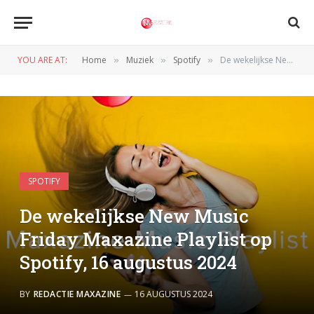
YOU ARE AT:
Home
Muziek
Spotify
De wekelijkse New Music Friday Maxazine Playlist op Spotify, 16 augustus 2024
»
»
»
SPOTIFY
De wekelijkse New Music
Friday Maxazine Playlist op
Spotify, 16 augustus 2024
BY
REDACTIE MAXAZINE
16 AUGUSTUS 2024