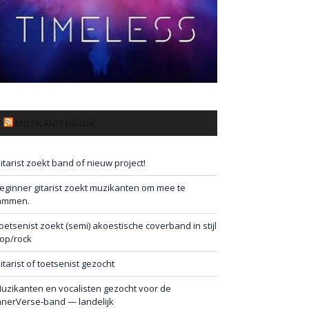
MUZIKANTENBANK
itarist zoekt band of nieuw project!
eginner gitarist zoekt muzikanten om mee te
ammen.
oetsenist zoekt (semi) akoestische coverband in stijl
op/rock
itarist of toetsenist gezocht
uzikanten en vocalisten gezocht voor de
nnerVerse-band — landelijk