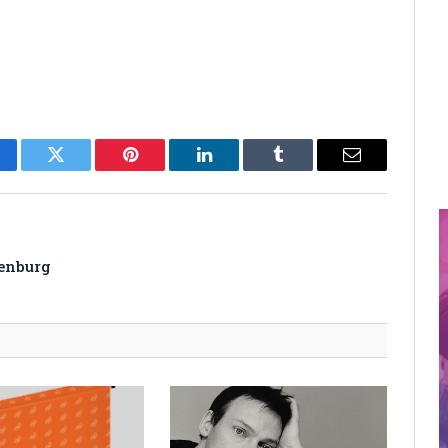
cebook
Twitter
Pinterest
LinkedIn
Tumblr
Email
enburg