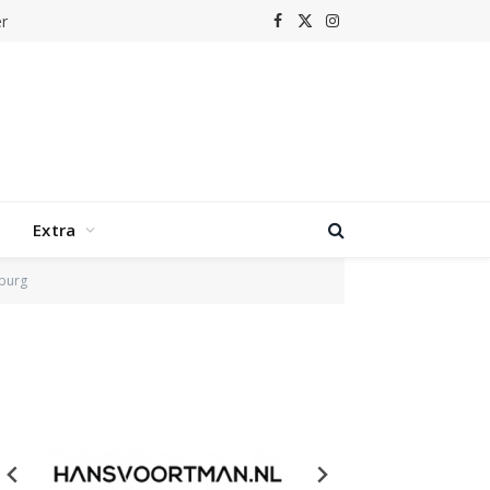
r
Facebook
X
Instagram
(Twitter)
Extra
nburg