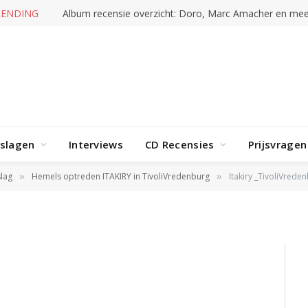
RENDING
Album recensie overzicht: Doro, Marc Amacher en mee
rslagen
Interviews
CD Recensies
Prijsvragen
edenburg
lag
Hemels optreden ITAKIRY in TivoliVredenburg
Itakiry _TivoliVrede
»
»
24