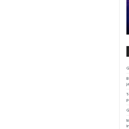
G
B
j
T
p
G
M
I