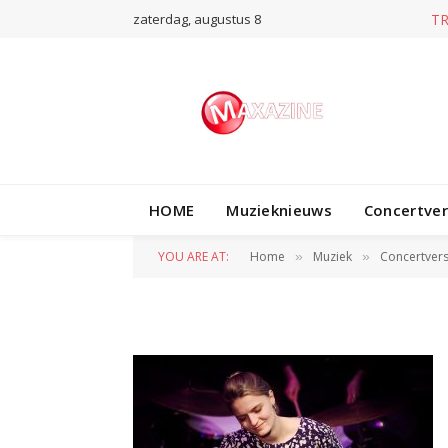
zaterdag, augustus 8
T
HOME
Muzieknieuws
Concertve
Itakiry _TivoliVr
YOU ARE AT:
Home
Muziek
Concertvers
»
»
BY
NORMAN VAN DEN WILDENBERG
1 MEI 20