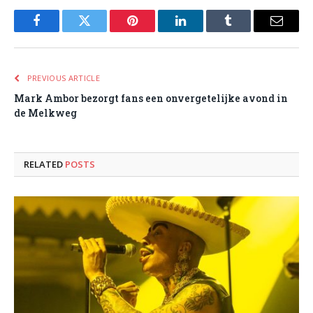
Facebook
Twitter
Pinterest
LinkedIn
Tumblr
Email
PREVIOUS ARTICLE
Mark Ambor bezorgt fans een onvergetelijke avond in
de Melkweg
RELATED
POSTS