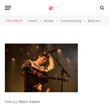
@picturesby_myrthe-2
YOU ARE AT:
Home
Muziek
Concertverslag
Mark Ambor bezorgt fans een onvergetelijke avond in de Melkweg
»
»
»
BY
NORMAN VAN DEN WILDENBERG
13 APRIL 2024
Foto (c) Mythe Bakker