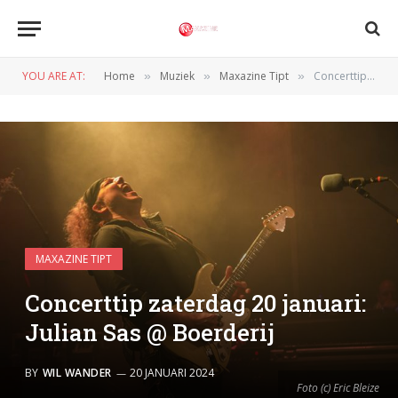
YOU ARE AT:
Home
Muziek
Maxazine Tipt
Concerttip zaterdag 20 januari: Julian Sas @ Boerderij
»
»
»
MAXAZINE TIPT
Concerttip zaterdag 20 januari:
Julian Sas @ Boerderij
BY
WIL WANDER
20 JANUARI 2024
Foto (c) Eric Bleize