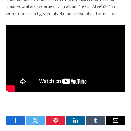
maar vooral als live artiest. Zijn album ‘Feelin’ Alive’ (2017)
wordt door critici gezien als zijn beste live plaat tot nu toe.
Facebook
Twitter
Pinterest
LinkedIn
Tumblr
Email