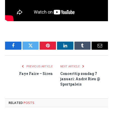
Facebook
Twitter
Pinterest
LinkedIn
Tumblr
Email
PREVIOUS ARTICLE
NEXT ARTICLE
Faye Faire – Siren
Concerttip zondag 7
januari: André Rieu @
Sportpaleis
RELATED
POSTS