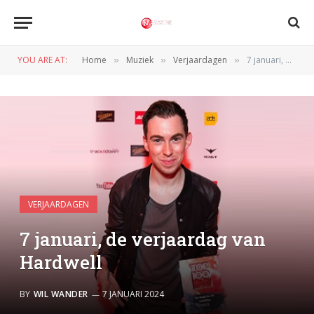
YOU ARE AT:
Home
Muziek
Verjaardagen
7 januari, de verjaardag van Hardwell
»
»
»
VERJAARDAGEN
7 januari, de verjaardag van
Hardwell
BY
WIL WANDER
7 JANUARI 2024