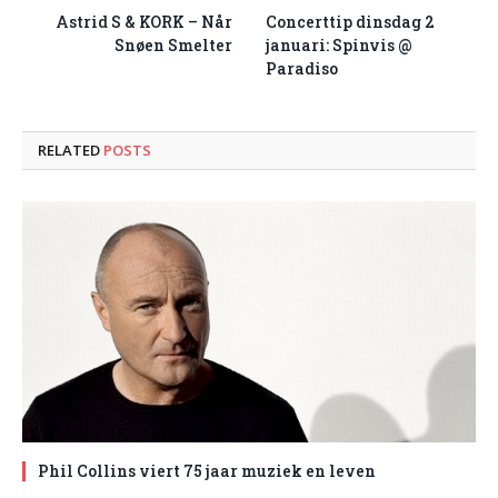
Astrid S & KORK – Når
Concerttip dinsdag 2
Snøen Smelter
januari: Spinvis @
Paradiso
RELATED
POSTS
Phil Collins viert 75 jaar muziek en leven