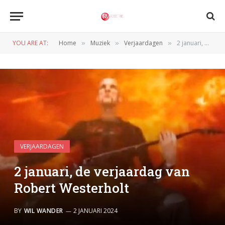
YOU ARE AT:
Home
Muziek
Verjaardagen
2 januari, de verjaardag van Robert Westerholt
»
»
»
VERJAARDAGEN
2 januari, de verjaardag van
Robert Westerholt
BY
WIL WANDER
2 JANUARI 2024