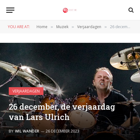
YOU ARE AT:
Home
Muziek
Verjaardagen
26 december, de verjaardag van Lars Ulrich
»
»
»
VERJAARDAGEN
26 december, de verjaardag
van Lars Ulrich
BY
WIL WANDER
26 DECEMBER 2023