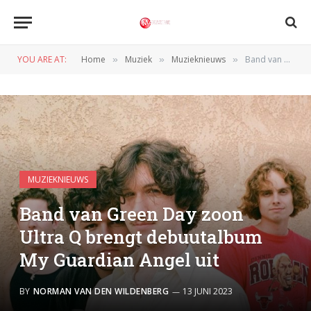
YOU ARE AT:
Home
Muziek
Muzieknieuws
Band van Green Day zoon Ultra Q brengt debuutalbum My Guardian Angel uit
»
»
»
MUZIEKNIEUWS
Band van Green Day zoon
Ultra Q brengt debuutalbum
My Guardian Angel uit
BY
NORMAN VAN DEN WILDENBERG
13 JUNI 2023