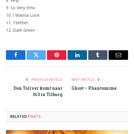
8. Wrip
9. So Very Emo
10. I Wanna Lose
11. Teether
12. Dark Green
Facebook
Twitter
Pinterest
LinkedIn
Tumblr
Email
PREVIOUS ARTICLE
NEXT ARTICLE
Don Toliver komt naar
Ghost – Phantomime
013 in Tilburg
RELATED
POSTS