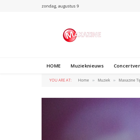
zondag, augustus 9
HOME
Muzieknieuws
Concertve
YOU ARE AT:
Home
Muziek
Maxazine Ti
»
»