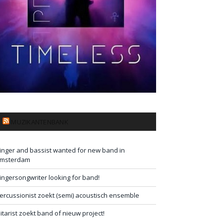
MUZIKANTENBANK
inger and bassist wanted for new band in
msterdam
ingersongwriter looking for band!
ercussionist zoekt (semi) acoustisch ensemble
itarist zoekt band of nieuw project!