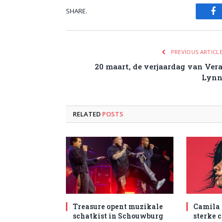
SHARE.
Fa
PREVIOUS ARTICL
20 maart, de verjaardag van Ver
Lyn
RELATED
POSTS
Treasure opent muzikale
Camila 
schatkist in Schouwburg
sterke 