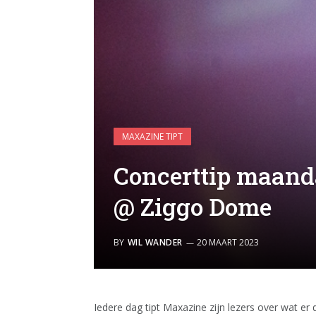
MAXAZINE TIPT
Concerttip maand
@ Ziggo Dome
BY
WIL WANDER
20 MAART 2023
Iedere dag tipt Maxazine zijn lezers over wat er