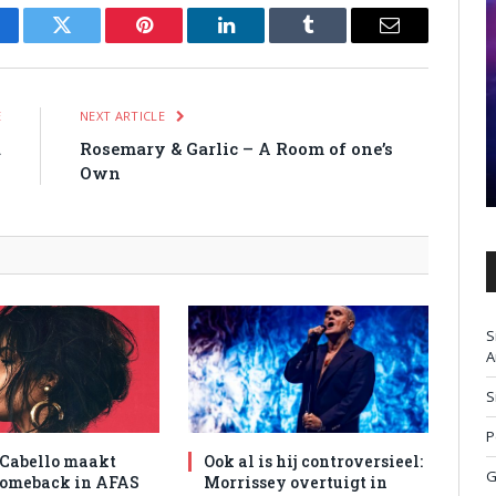
cebook
Twitter
Pinterest
LinkedIn
Tumblr
Email
E
NEXT ARTICLE
a
Rosemary & Garlic – A Room of one’s
n
Own
S
A
S
P
Cabello maakt
Ook al is hij controversieel:
G
comeback in AFAS
Morrissey overtuigt in