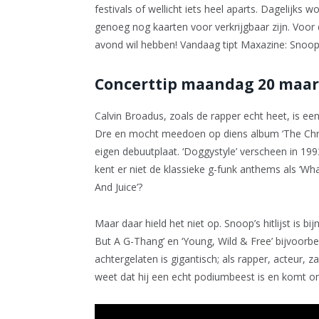
festivals of wellicht iets heel aparts. Dagelijks 
genoeg nog kaarten voor verkrijgbaar zijn. Voor 
avond wil hebben! Vandaag tipt Maxazine: Sno
Concerttip maandag 20 maar
Calvin Broadus, zoals de rapper echt heet, is e
Dre en mocht meedoen op diens album ‘The Chron
eigen debuutplaat. ‘Doggystyle’ verscheen in 199
kent er niet de klassieke g-funk anthems als ‘Wh
And Juice’?
Maar daar hield het niet op. Snoop’s hitlijst is bijna
But A G-Thang’ en ‘Young, Wild & Free’ bijvoorbe
achtergelaten is gigantisch; als rapper, acteur, 
weet dat hij een echt podiumbeest is en komt o