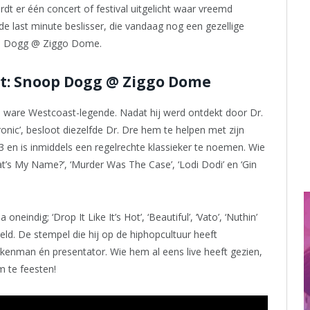
wordt er één concert of festival uitgelicht waar vreemd
de last minute beslisser, die vandaag nog een gezellige
op Dogg @ Ziggo Dome.
t: Snoop Dogg @ Ziggo Dome
en ware Westcoast-legende. Nadat hij werd ontdekt door Dr.
ic’, besloot diezelfde Dr. Dre hem te helpen met zijn
3 en is inmiddels een regelrechte klassieker te noemen. Wie
at’s My Name?’, ‘Murder Was The Case’, ‘Lodi Dodi’ en ‘Gin
 oneindig; ‘Drop It Like It’s Hot’, ‘Beautiful’, ‘Vato’, ‘Nuthin’
eld. De stempel die hij op de hiphopcultuur heeft
zakenman én presentator. Wie hem al eens live heeft gezien,
m te feesten!