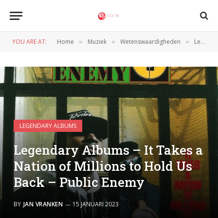
YOU ARE AT:
Home
Muziek
Wetenswaardigheden
Legendary Albums
»
»
»
LEGENDARY ALBUMS
Legendary Albums – It Takes a
Nation of Millions to Hold Us
Back – Public Enemy
BY
JAN VRANKEN
15 JANUARI 2023