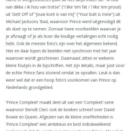
van dikke / ik hou van trotse” (“I like ‘em fat / I like ‘em proud)
uit ‘Gett Off’ of “Jouw kont is van mij” (“Your butt is mine”) uit
Michael Jacksons ‘Bad, waarvoor Prince werd uitgenodigd dit
als duet op te nemen. Zomaar twee voorbeelden waarvan je
je afvraagt of je als lezer die knullige vertalingen echt nodig
hebt. Ook de meeste foto’s zijn over het algemeen bekend.
Hier en daar lopen de beelden niet synchroon met het jaar
waarover wordt geschreven. Daarnaast zitten er weleens
kleine foutjes in de bijschriften. Het zijn details, maar juist voor
de echte Prince fans storend omdat ze opvallen. Leuk is dan
weer wel dat er een hoop foto’s voorkomen van Prince op
Nederlands grondgebied.
‘Prince Compleet’ maakt deel uit van een ‘Compleet’-serie
waarvoor Benoît Clerc ook de boeken schreef over David
Bowie en Queen. Afgezien van de kleine oneffenheden is
‘Prince Compleet’ een ambitieus en best indrukwekkend