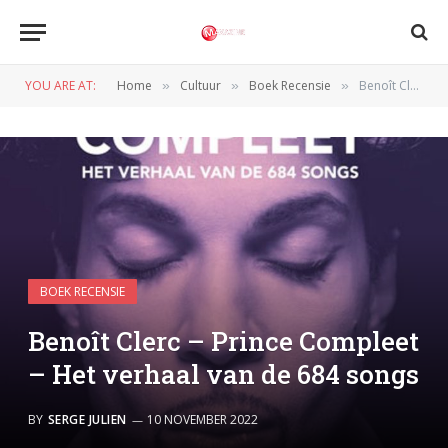
YOU ARE AT:
Home
Cultuur
Boek Recensie
Benoît Clerc – Prince Compleet – Het verhaal van de 684 songs
»
»
»
BOEK RECENSIE
Benoît Clerc – Prince Compleet
– Het verhaal van de 684 songs
BY
SERGE JULIEN
10 NOVEMBER 2022