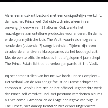
Als er een muzikant bestond met een onuitputtelijke werkdrift,
dan was het Prince wel. Dat uitte zich niet alleen in een
omvangrijk oeuvre van 39 albums. Ook werkte het
muziekgenie aan ontelbare producties voor anderen. En dan is
er de bijna mythische kluis The Vault, waarin zich nog eens
honderden (duizenden?) songs bevinden. Tijdens zijn leven
circuleerde er al diverse kluisopnames via het bootlegcircuit.
Met de eerste officiële releases in de afgelopen 4 jaar schept
The Prince Estate licht op de verborgen parels uit The Vault.
Bij het samenstellen van het nieuwe boek ‘Prince Compleet –
Het verhaal van de 684 songs’ focust de Franse schrijver en
componist Benoît Clerc zich op het officieel uitgebrachte werk
dat Prince zelf vertolkte, inclusief postuum verschenen albums
als ‘Welcome 2 America’ en de lijvige heruitgave van ‘Sign O‘
The Times’, met daarop tientallen niet eerder uitgebrachte