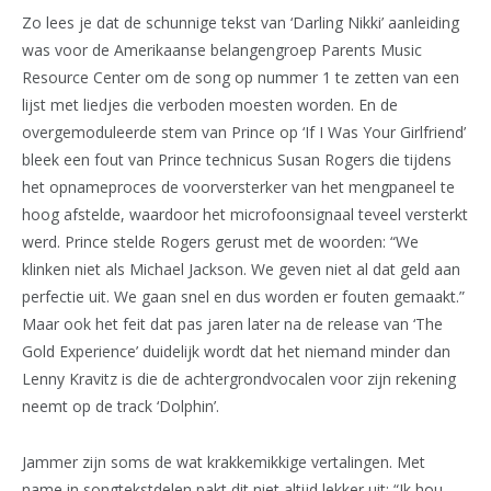
Zo lees je dat de schunnige tekst van ‘Darling Nikki’ aanleiding
was voor de Amerikaanse belangengroep Parents Music
Resource Center om de song op nummer 1 te zetten van een
lijst met liedjes die verboden moesten worden. En de
overgemoduleerde stem van Prince op ‘If I Was Your Girlfriend’
bleek een fout van Prince technicus Susan Rogers die tijdens
het opnameproces de voorversterker van het mengpaneel te
hoog afstelde, waardoor het microfoonsignaal teveel versterkt
werd. Prince stelde Rogers gerust met de woorden: “We
klinken niet als Michael Jackson. We geven niet al dat geld aan
perfectie uit. We gaan snel en dus worden er fouten gemaakt.”
Maar ook het feit dat pas jaren later na de release van ‘The
Gold Experience’ duidelijk wordt dat het niemand minder dan
Lenny Kravitz is die de achtergrondvocalen voor zijn rekening
neemt op de track ‘Dolphin’.
Jammer zijn soms de wat krakkemikkige vertalingen. Met
name in songtekstdelen pakt dit niet altijd lekker uit: “Ik hou