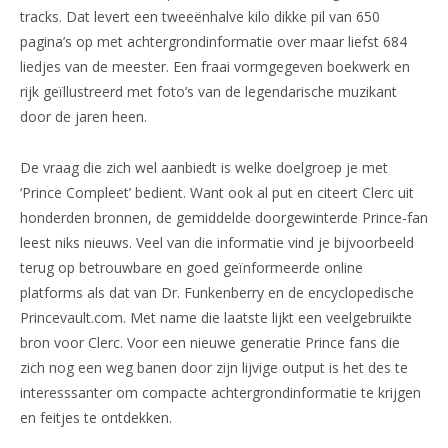
tracks. Dat levert een tweeënhalve kilo dikke pil van 650
pagina’s op met achtergrondinformatie over maar liefst 684
liedjes van de meester. Een fraai vormgegeven boekwerk en
rijk geïllustreerd met foto’s van de legendarische muzikant
door de jaren heen.
De vraag die zich wel aanbiedt is welke doelgroep je met
‘Prince Compleet’ bedient. Want ook al put en citeert Clerc uit
honderden bronnen, de gemiddelde doorgewinterde Prince-fan
leest niks nieuws. Veel van die informatie vind je bijvoorbeeld
terug op betrouwbare en goed geïnformeerde online
platforms als dat van Dr. Funkenberry en de encyclopedische
Princevault.com. Met name die laatste lijkt een veelgebruikte
bron voor Clerc. Voor een nieuwe generatie Prince fans die
zich nog een weg banen door zijn lijvige output is het des te
interesssanter om compacte achtergrondinformatie te krijgen
en feitjes te ontdekken.