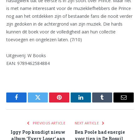
naslagwerk dat de eerste is in zijn soort over Prince. Maar het
is met name interessant voor de muziekliefhebbers die Prince
nog aan het ontdekken zijn of bestaande fans die nooit verder
zijn gedoken in de achtergrond van zijn muziek. Die hards
kunnen dit boek voor de volledigheid aan hun collectie
toevoegen en ongelezen laten. (7/10)
Uitgeverij: W Books
EAN: 9789462584884
Facebook
Twitter
Pinterest
LinkedIn
Tumblr
Email
PREVIOUS ARTICLE
NEXT ARTICLE
Iggy Pop kondigt nieuw
Ben Poole had energie
album ‘Every Loser’ aan
voor tien in De Bosuil