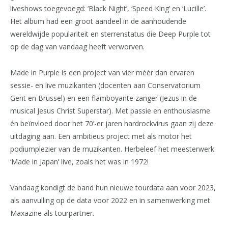
liveshows toegevoegd: ‘Black Night’, ‘Speed King’ en ‘Lucille’.
Het album had een groot aandeel in de aanhoudende
wereldwijde populariteit en sterrenstatus die Deep Purple tot
op de dag van vandaag heeft verworven.
Made in Purple is een project van vier méér dan ervaren
sessie- en live muzikanten (docenten aan Conservatorium
Gent en Brussel) en een flamboyante zanger (Jezus in de
musical Jesus Christ Superstar). Met passie en enthousiasme
én beïnvloed door het 70’-er jaren hardrockvirus gaan zij deze
uitdaging aan. Een ambitieus project met als motor het
podiumplezier van de muzikanten. Herbeleef het meesterwerk
‘Made in Japan’ live, zoals het was in 1972!
Vandaag kondigt de band hun nieuwe tourdata aan voor 2023,
als aanvulling op de data voor 2022 en in samenwerking met
Maxazine als tourpartner.