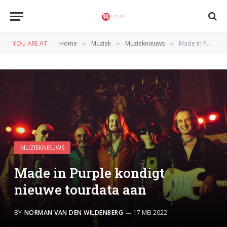
YOU ARE AT:
Home
Muziek
Muzieknieuws
Made in Purple kondigt nieuwe tourdata aan
»
»
»
MUZIEKNIEUWS
Made in Purple kondigt
nieuwe tourdata aan
BY
NORMAN VAN DEN WILDENBERG
17 MEI 2022