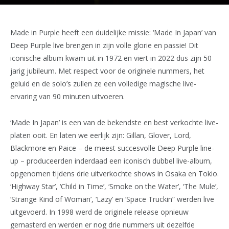
Made in Purple heeft een duidelijke missie: ‘Made In Japan’ van
Deep Purple live brengen in zijn volle glorie en passie! Dit
iconische album kwam uit in 1972 en viert in 2022 dus zijn 50
jarig jubileum. Met respect voor de originele nummers, het
geluid en de solo’s zullen ze een volledige magische live-
ervaring van 90 minuten uitvoeren.
‘Made In Japan’ is een van de bekendste en best verkochte live-
platen ooit. En laten we eerlijk zijn: Gillan, Glover, Lord,
Blackmore en Paice – de meest succesvolle Deep Purple line-
up – produceerden inderdaad een iconisch dubbel live-album,
opgenomen tijdens drie uitverkochte shows in Osaka en Tokio.
‘Highway Star’, ‘Child in Time’, ‘Smoke on the Water’, ‘The Mule’,
‘Strange Kind of Woman’, ‘Lazy’ en ‘Space Truckin” werden live
uitgevoerd. In 1998 werd de originele release opnieuw
gemasterd en werden er nog drie nummers uit dezelfde