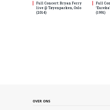
Full Concert: Bryan Ferry
Full Co
live @ Tøyenparken, Oslo
‘Eureka
(2014)
(1991)
OVER ONS