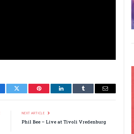
cebook
Twitter
Pinterest
LinkedIn
Tumblr
Email
E
NEXT ARTICLE
s
Phil Bee – Live at Tivoli Vredenburg
l