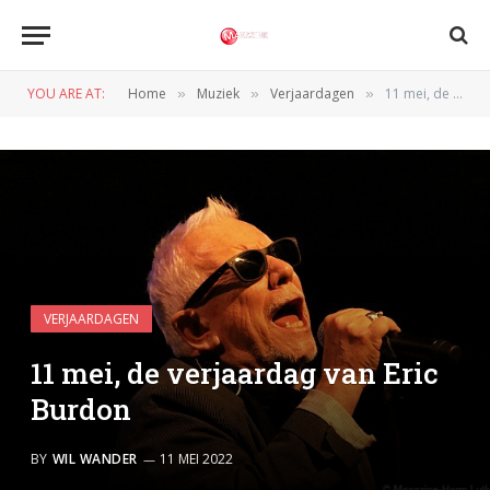
YOU ARE AT:
Home
Muziek
Verjaardagen
11 mei, de verjaardag van Eric Burdon
»
»
»
VERJAARDAGEN
11 mei, de verjaardag van Eric
Burdon
BY
WIL WANDER
11 MEI 2022