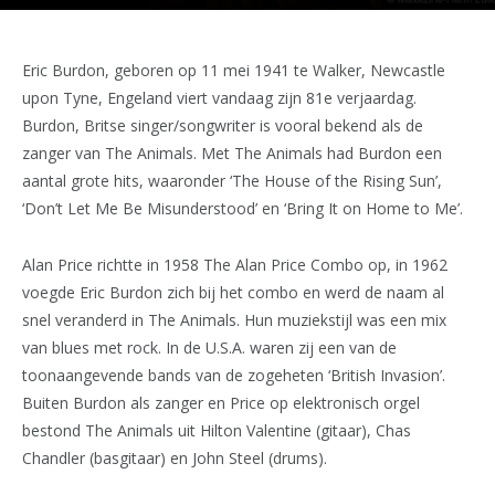
Eric Burdon, geboren op 11 mei 1941 te Walker, Newcastle
upon Tyne, Engeland viert vandaag zijn 81e verjaardag.
Burdon, Britse singer/songwriter is vooral bekend als de
zanger van The Animals. Met The Animals had Burdon een
aantal grote hits, waaronder ‘The House of the Rising Sun’,
‘Don’t Let Me Be Misunderstood’ en ‘Bring It on Home to Me’.
Alan Price richtte in 1958 The Alan Price Combo op, in 1962
voegde Eric Burdon zich bij het combo en werd de naam al
snel veranderd in The Animals. Hun muziekstijl was een mix
van blues met rock. In de U.S.A. waren zij een van de
toonaangevende bands van de zogeheten ‘British Invasion’.
Buiten Burdon als zanger en Price op elektronisch orgel
bestond The Animals uit Hilton Valentine (gitaar), Chas
Chandler (basgitaar) en John Steel (drums).