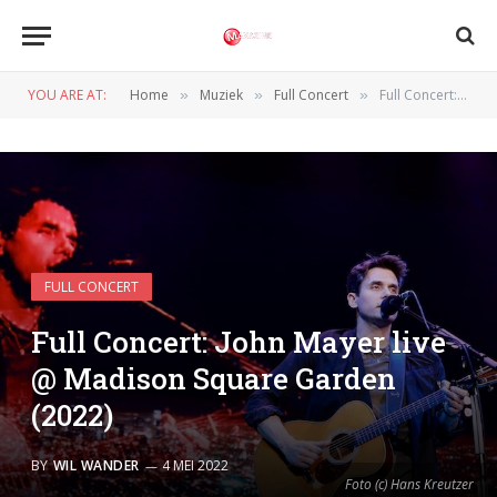
YOU ARE AT:
Home
Muziek
Full Concert
Full Concert: John Mayer live @ Madison Square Garden (2022)
»
»
»
FULL CONCERT
Full Concert: John Mayer live
@ Madison Square Garden
(2022)
BY
WIL WANDER
4 MEI 2022
Foto (c) Hans Kreutzer