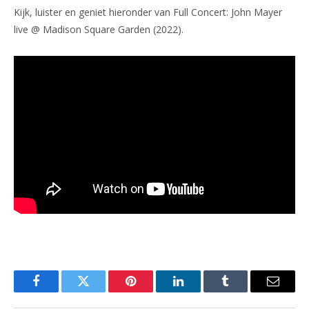
Kijk, luister en geniet hieronder van Full Concert: John Mayer
live @ Madison Square Garden (2022).
Facebook
Twitter
Pinterest
LinkedIn
Tumblr
Email