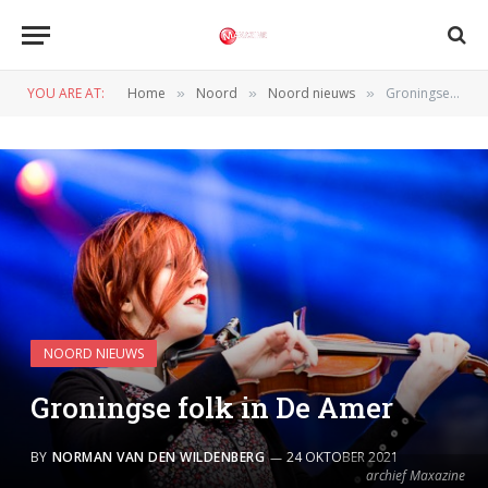
YOU ARE AT:
Home
Noord
Noord nieuws
Groningse folk in De Amer
»
»
»
NOORD NIEUWS
Groningse folk in De Amer
BY
NORMAN VAN DEN WILDENBERG
24 OKTOBER 2021
archief Maxazine