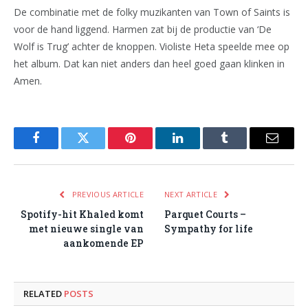
De combinatie met de folky muzikanten van Town of Saints is
voor de hand liggend. Harmen zat bij de productie van ‘De
Wolf is Trug’ achter de knoppen. Violiste Heta speelde mee op
het album. Dat kan niet anders dan heel goed gaan klinken in
Amen.
Facebook
Twitter
Pinterest
LinkedIn
Tumblr
Email
PREVIOUS ARTICLE
NEXT ARTICLE
Spotify-hit Khaled komt
Parquet Courts –
met nieuwe single van
Sympathy for life
aankomende EP
RELATED
POSTS