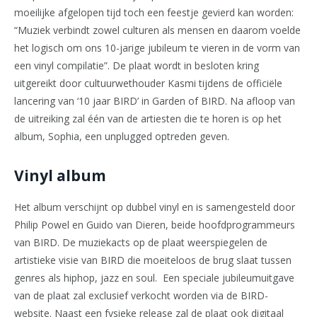
moeilijke afgelopen tijd toch een feestje gevierd kan worden:
“Muziek verbindt zowel culturen als mensen en daarom voelde
het logisch om ons 10-jarige jubileum te vieren in de vorm van
een vinyl compilatie”. De plaat wordt in besloten kring
uitgereikt door cultuurwethouder Kasmi tijdens de officiële
lancering van ‘10 jaar BIRD’ in Garden of BIRD. Na afloop van
de uitreiking zal één van de artiesten die te horen is op het
album, Sophia, een unplugged optreden geven.
Vinyl album
Het album verschijnt op dubbel vinyl en is samengesteld door
Philip Powel en Guido van Dieren, beide hoofdprogrammeurs
van BIRD. De muziekacts op de plaat weerspiegelen de
artistieke visie van BIRD die moeiteloos de brug slaat tussen
genres als hiphop, jazz en soul. Een speciale jubileumuitgave
van de plaat zal exclusief verkocht worden via de BIRD-
website. Naast een fysieke release zal de plaat ook digitaal