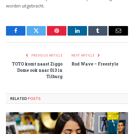
worden uitgebracht.
Facebook
Twitter
Pinterest
LinkedIn
Tumblr
Email
PREVIOUS ARTICLE
NEXT ARTICLE
TOTO komt naast Ziggo
Rod Wave – Freestyle
Dome ook naar 013 in
Tilburg
RELATED
POSTS