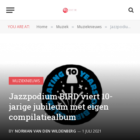
YOU ARE AT:
Home
Muziek
Muzieknieuws
Jazzpodium BIRD viert 10-jarige jubileum met eigen compilatiealbum
»
»
»
MUZIEKNIEUWS
Jazzpodium BIRD viert 10-
jarige jubileum met eigen
compilatiealbum
BY
NORMAN VAN DEN WILDENBERG
1 JULI 2021