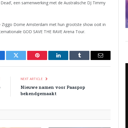
 Is Dead’, een samenwerking met de Australische DJ Timmy
de Ziggo Dome Amsterdam met hun grootste show ooit in
nternationale GOD SAVE THE RAVE Arena Tour.
cebook
Twitter
Pinterest
LinkedIn
Tumblr
Email
E
NEXT ARTICLE
e
Nieuwe namen voor Paaspop
n
bekendgemaakt