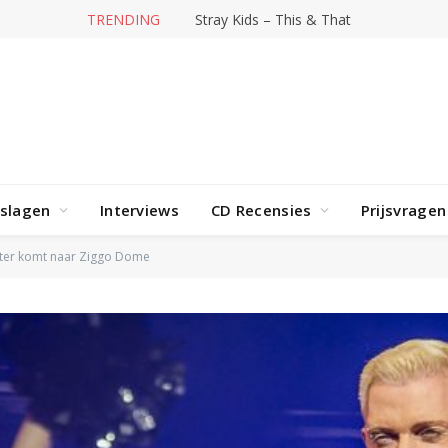
TRENDING
Stray Kids – This & That
rslagen
Interviews
CD Recensies
Prijsvragen
ter komt naar Ziggo Dome