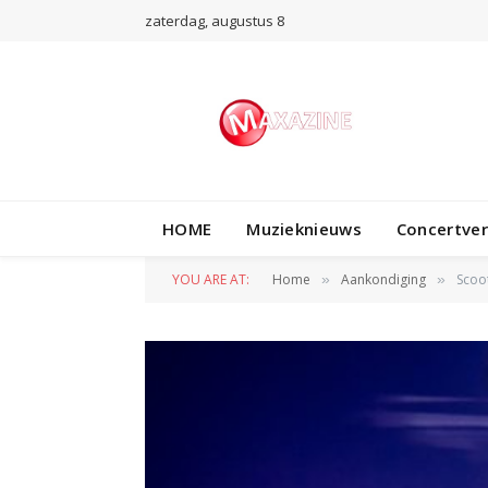
zaterdag, augustus 8
HOME
Muzieknieuws
Concertve
YOU ARE AT:
Home
Aankondiging
Scoo
»
»