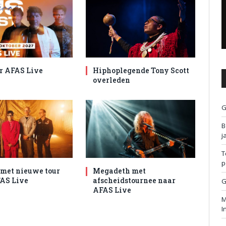
r AFAS Live
Hiphoplegende Tony Scott
overleden
G
B
j
T
p
met nieuwe tour
Megadeth met
AS Live
afscheidstournee naar
G
AFAS Live
M
I