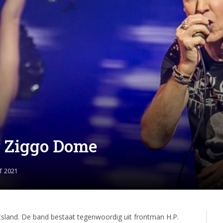
r Ziggo Dome
T 2021
tsland. De band bestaat tegenwoordig uit frontman H.P.