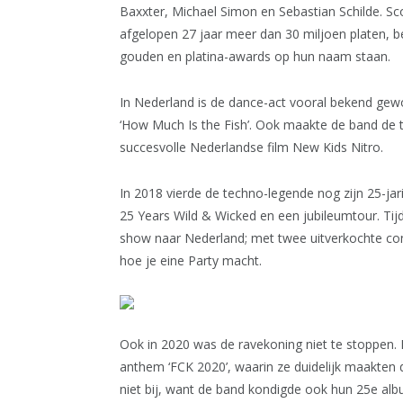
Baxxter, Michael Simon en Sebastian Schilde. Sc
afgelopen 27 jaar meer dan 30 miljoen platen, b
gouden en platina-awards op hun naam staan.
In Nederland is de dance-act vooral bekend gewo
‘How Much Is the Fish’. Ook maakte de band de ti
succesvolle Nederlandse film New Kids Nitro.
In 2018 vierde de techno-legende nog zijn 25-j
25 Years Wild & Wicked en een jubileumtour. Ti
show naar Nederland; met twee uitverkochte con
hoe je eine Party macht.
Ook in 2020 was de ravekoning niet te stoppen. 
anthem ‘FCK 2020’, waarin ze duidelijk maakten d
niet bij, want de band kondigde ook hun 25e al