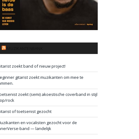
MUZIKANTENBANK
itarist zoekt band of nieuw project!
eginner gitarist zoekt muzikanten om mee te
ammen.
oetsenist zoekt (semi) akoestische coverband in stijl
op/rock
itarist of toetsenist gezocht
uzikanten en vocalisten gezocht voor de
nnerVerse-band — landelijk