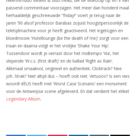
tekenfilmduo Beavis & Butt-head, die de videoclip op MTV van
passend commentaar voorzagen. Het meer dan honderd maal
herhaaldelijk geschreeuwde “friday!” voert je terug naar de
jaren ’90 alsof professor Barabas zojuist hoogstpersoonlijk de
teletijdmachine voor je heeft geactiveerd. Het ingetogen en
bloedmooie ‘Hotellounge (be the death of me)’ zorgt voor een
traan en daarna volgt er het vrolijke ‘Shake Your Hip’.
Tussendoor wordt je verrast door het midtempo ‘Via’, het
slepende ‘W.c.s. (first draft)’ en de ballad ‘Right as Rain’.
Allemaal smaakvol, origineel en authentiek. Clicktrack? Nee
joh. Strak? Niet altijd dus – hoeft ook niet. Virtuoos? Is een vies
woord! dEUS heeft met ‘Worst Case Scenario’ een monument
voor de Antwerpse scene afgeleverd. En dat verdient het etiket
Legendary Album
.