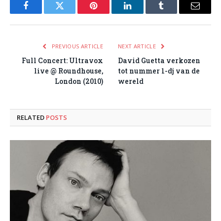
Facebook
Twitter
Pinterest
LinkedIn
Tumblr
Email
PREVIOUS ARTICLE
NEXT ARTICLE
Full Concert: Ultravox
David Guetta verkozen
live @ Roundhouse,
tot nummer 1-dj van de
London (2010)
wereld
RELATED
POSTS