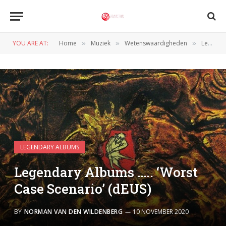
YOU ARE AT:
Home
Muziek
Wetenswaardigheden
Legendary Albums
»
»
»
LEGENDARY ALBUMS
Legendary Albums ….. ‘Worst
Case Scenario’ (dEUS)
BY
NORMAN VAN DEN WILDENBERG
10 NOVEMBER 2020