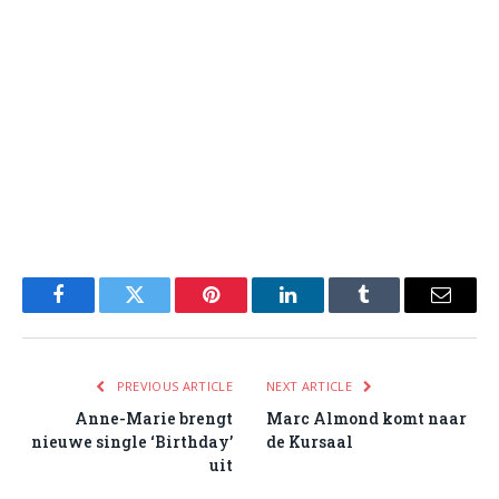
Facebook
Twitter
Pinterest
LinkedIn
Tumblr
Email
PREVIOUS ARTICLE
NEXT ARTICLE
Anne-Marie brengt
Marc Almond komt naar
nieuwe single ‘Birthday’
de Kursaal
uit