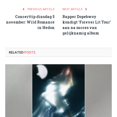
PREVIOUS ARTICLE
NEXT ARTICLE
Concerttip dinsdag 5
Rapper Dopebwoy
november: Wild Romance
kondigt ‘Forever Lit Tour’
in Hedon
aan na succes van
gelijknamig album
RELATED
POSTS