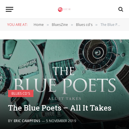
YOU ARE AT:
Home
BluesZine
Blues cd's
The Blue Poets – All It Takes
»
»
»
BLUES CD'S
The Blue Poets – All It Takes
BY
ERIC CAMPFENS
5 NOVEMBER 2019