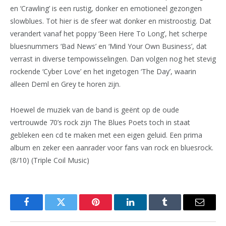
en ‘Crawling’ is een rustig, donker en emotioneel gezongen
slowblues. Tot hier is de sfeer wat donker en mistroostig. Dat
verandert vanaf het poppy ‘Been Here To Long’, het scherpe
bluesnummers ‘Bad News’ en ‘Mind Your Own Business’, dat
verrast in diverse tempowisselingen. Dan volgen nog het stevig
rockende ‘Cyber Love’ en het ingetogen ‘The Day’, waarin
alleen Deml en Grey te horen zijn.
Hoewel de muziek van de band is geënt op de oude
vertrouwde 70’s rock zijn The Blues Poets toch in staat
gebleken een cd te maken met een eigen geluid. Een prima
album en zeker een aanrader voor fans van rock en bluesrock.
(8/10) (Triple Coil Music)
Facebook
Twitter
Pinterest
LinkedIn
Tumblr
Email