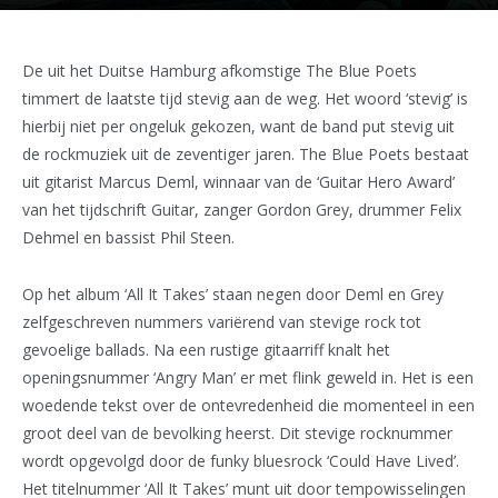
De uit het Duitse Hamburg afkomstige The Blue Poets
timmert de laatste tijd stevig aan de weg. Het woord ‘stevig’ is
hierbij niet per ongeluk gekozen, want de band put stevig uit
de rockmuziek uit de zeventiger jaren. The Blue Poets bestaat
uit gitarist Marcus Deml, winnaar van de ‘Guitar Hero Award’
van het tijdschrift Guitar, zanger Gordon Grey, drummer Felix
Dehmel en bassist Phil Steen.
Op het album ‘All It Takes’ staan negen door Deml en Grey
zelfgeschreven nummers variërend van stevige rock tot
gevoelige ballads. Na een rustige gitaarriff knalt het
openingsnummer ‘Angry Man’ er met flink geweld in. Het is een
woedende tekst over de ontevredenheid die momenteel in een
groot deel van de bevolking heerst. Dit stevige rocknummer
wordt opgevolgd door de funky bluesrock ‘Could Have Lived’.
Het titelnummer ‘All It Takes’ munt uit door tempowisselingen