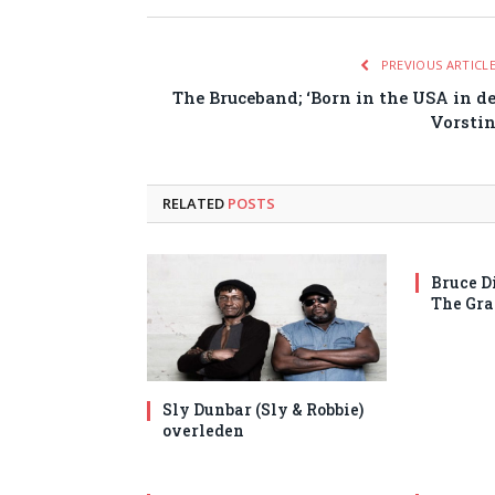
PREVIOUS ARTICL
The Bruceband; ‘Born in the USA in d
Vorsti
RELATED
POSTS
Bruce D
The Gra
Sly Dunbar (Sly & Robbie)
overleden