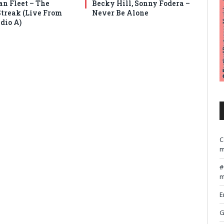
an Fleet – The
Becky Hill, Sonny Fodera –
Streak (Live From
Never Be Alone
dio A)
C
m
m
E
G