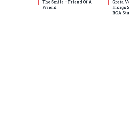
The Smile – Friend Of A
Greta V
Friend
Indigo 
RCA Stu