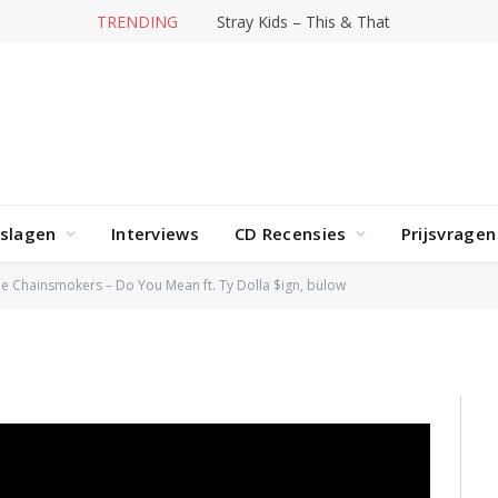
TRENDING
Stray Kids – This & That
 – Do You Mean ft. Ty
rslagen
Interviews
CD Recensies
Prijsvragen
e Chainsmokers – Do You Mean ft. Ty Dolla $ign, bülow