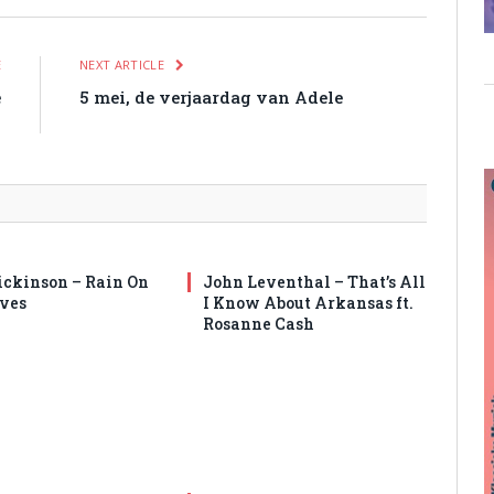
E
NEXT ARTICLE
e
5 mei, de verjaardag van Adele
n
ickinson – Rain On
John Leventhal – That’s All
ves
I Know About Arkansas ft.
Rosanne Cash