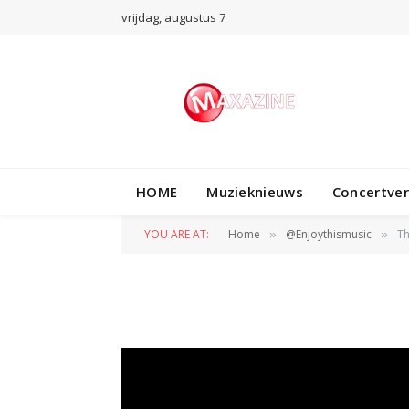
vrijdag, augustus 7
@ENJOYTHISMUSIC
The Chainsmokers
HOME
Muzieknieuws
Concertve
Dolla $ign, bülow
YOU ARE AT:
Home
@Enjoythismusic
Th
»
»
BY
REDACTIE
5 MEI 2019