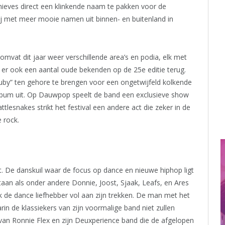
ieves direct een klinkende naam te pakken voor de
rij met meer mooie namen uit binnen- en buitenland in
omvat dit jaar weer verschillende area’s en podia, elk met
er ook een aantal oude bekenden op de 25e editie terug.
Ruby” ten gehore te brengen voor een ongetwijfeld kolkende
lbum uit. Op Dauwpop speelt de band een exclusieve show
lesnakes strikt het festival een andere act die zeker in de
e rock.
ert. De danskuil waar de focus op dance en nieuwe hiphop ligt
staan als onder andere Donnie, Joost, Sjaak, Leafs, en Ares
 de dance liefhebber vol aan zijn trekken. De man met het
rin de klassiekers van zijn voormalige band niet zullen
 van Ronnie Flex en zijn Deuxperience band die de afgelopen