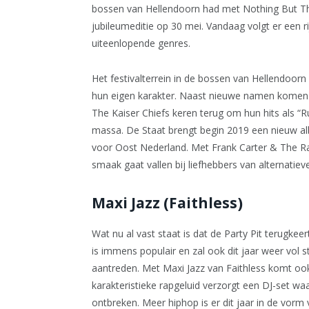
bossen van Hellendoorn had met Nothing But Th
jubileumeditie op 30 mei. Vandaag volgt er een 
uiteenlopende genres.
Het festivalterrein in de bossen van Hellendoorn 
hun eigen karakter. Naast nieuwe namen komen 
The Kaiser Chiefs keren terug om hun hits als “
massa. De Staat brengt begin 2019 een nieuw a
voor Oost Nederland. Met Frank Carter & The Ratt
smaak gaat vallen bij liefhebbers van alternatiev
Maxi Jazz (Faithless)
Wat nu al vast staat is dat de Party Pit terugke
is immens populair en zal ook dit jaar weer vol 
aantreden. Met Maxi Jazz van Faithless komt ook
karakteristieke rapgeluid verzorgt een DJ-set waa
ontbreken. Meer hiphop is er dit jaar in de vorm