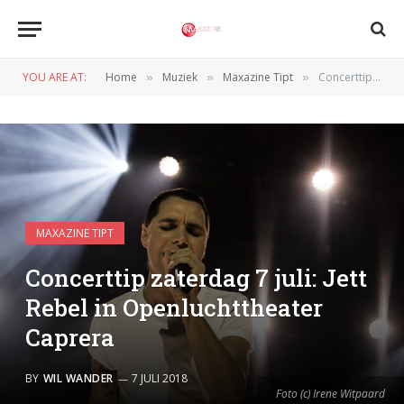
YOU ARE AT:
Home
Muziek
Maxazine Tipt
Concerttip zaterdag 7 juli: Jett Rebel in Openluchttheater Caprera
»
»
»
MAXAZINE TIPT
Concerttip zaterdag 7 juli: Jett
Rebel in Openluchttheater
Caprera
BY
WIL WANDER
7 JULI 2018
Foto (c) Irene Witpaard