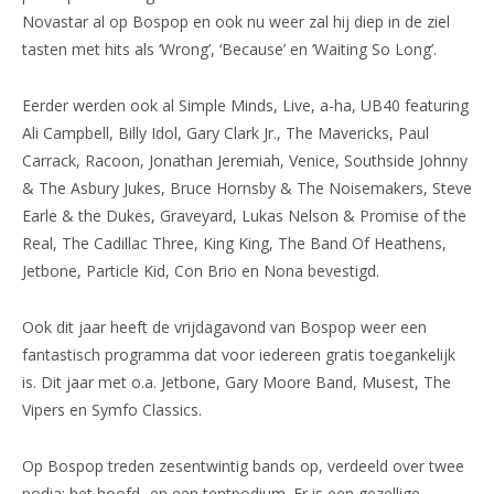
Novastar al op Bospop en ook nu weer zal hij diep in de ziel
tasten met hits als ‘Wrong’, ‘Because’ en ‘Waiting So Long’.
Eerder werden ook al Simple Minds, Live, a-ha, UB40 featuring
Ali Campbell, Billy Idol, Gary Clark Jr., The Mavericks, Paul
Carrack, Racoon, Jonathan Jeremiah, Venice, Southside Johnny
& The Asbury Jukes, Bruce Hornsby & The Noisemakers, Steve
Earle & the Dukes, Graveyard, Lukas Nelson & Promise of the
Real, The Cadillac Three, King King, The Band Of Heathens,
Jetbone, Particle Kid, Con Brio en Nona bevestigd.
Ook dit jaar heeft de vrijdagavond van Bospop weer een
fantastisch programma dat voor iedereen gratis toegankelijk
is. Dit jaar met o.a. Jetbone, Gary Moore Band, Musest, The
Vipers en Symfo Classics.
Op Bospop treden zesentwintig bands op, verdeeld over twee
podia: het hoofd- en een tentpodium. Er is een gezellige