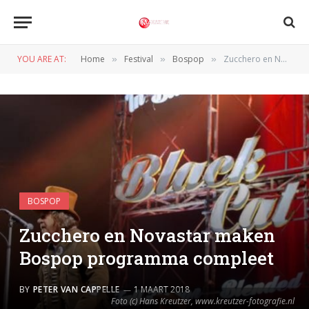
YOU ARE AT:
Home
Festival
Bospop
Zucchero en Novastar maken Bospop programma compleet
»
»
»
BOSPOP
Zucchero en Novastar maken
Bospop programma compleet
BY
PETER VAN CAPPELLE
1 MAART 2018
Foto (c) Hans Kreutzer, www.kreutzer-fotografie.nl