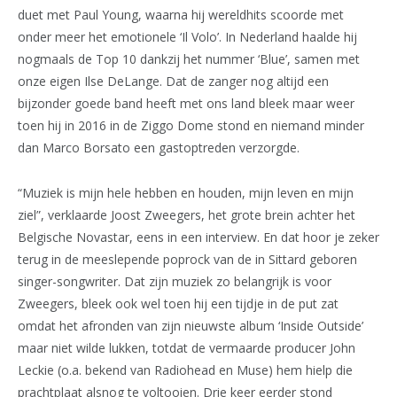
duet met Paul Young, waarna hij wereldhits scoorde met
onder meer het emotionele ‘Il Volo’. In Nederland haalde hij
nogmaals de Top 10 dankzij het nummer ‘Blue’, samen met
onze eigen Ilse DeLange. Dat de zanger nog altijd een
bijzonder goede band heeft met ons land bleek maar weer
toen hij in 2016 in de Ziggo Dome stond en niemand minder
dan Marco Borsato een gastoptreden verzorgde.
“Muziek is mijn hele hebben en houden, mijn leven en mijn
ziel”, verklaarde Joost Zweegers, het grote brein achter het
Belgische Novastar, eens in een interview. En dat hoor je zeker
terug in de meeslepende poprock van de in Sittard geboren
singer-songwriter. Dat zijn muziek zo belangrijk is voor
Zweegers, bleek ook wel toen hij een tijdje in de put zat
omdat het afronden van zijn nieuwste album ‘Inside Outside’
maar niet wilde lukken, totdat de vermaarde producer John
Leckie (o.a. bekend van Radiohead en Muse) hem hielp die
prachtplaat alsnog te voltooien. Drie keer eerder stond