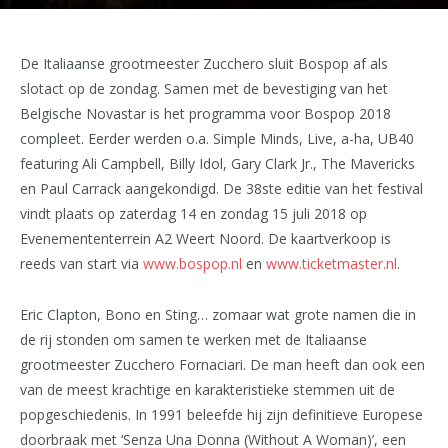
De Italiaanse grootmeester Zucchero sluit Bospop af als
slotact op de zondag. Samen met de bevestiging van het
Belgische Novastar is het programma voor Bospop 2018
compleet. Eerder werden o.a. Simple Minds, Live, a-ha, UB40
featuring Ali Campbell, Billy Idol, Gary Clark Jr., The Mavericks
en Paul Carrack aangekondigd. De 38ste editie van het festival
vindt plaats op zaterdag 14 en zondag 15 juli 2018 op
Evenemententerrein A2 Weert Noord. De kaartverkoop is
reeds van start via
www.bospop.nl
en
www.ticketmaster.nl
.
Eric Clapton, Bono en Sting… zomaar wat grote namen die in
de rij stonden om samen te werken met de Italiaanse
grootmeester Zucchero Fornaciari. De man heeft dan ook een
van de meest krachtige en karakteristieke stemmen uit de
popgeschiedenis. In 1991 beleefde hij zijn definitieve Europese
doorbraak met ‘Senza Una Donna (Without A Woman)’, een