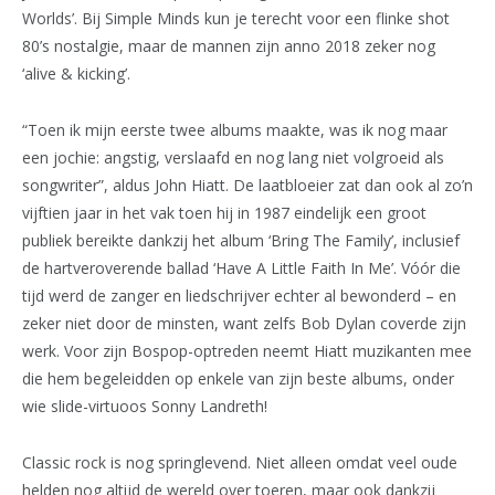
Worlds’. Bij Simple Minds kun je terecht voor een flinke shot
80’s nostalgie, maar de mannen zijn anno 2018 zeker nog
‘alive & kicking’.
“Toen ik mijn eerste twee albums maakte, was ik nog maar
een jochie: angstig, verslaafd en nog lang niet volgroeid als
songwriter”, aldus John Hiatt. De laatbloeier zat dan ook al zo’n
vijftien jaar in het vak toen hij in 1987 eindelijk een groot
publiek bereikte dankzij het album ‘Bring The Family’, inclusief
de hartveroverende ballad ‘Have A Little Faith In Me’. Vóór die
tijd werd de zanger en liedschrijver echter al bewonderd – en
zeker niet door de minsten, want zelfs Bob Dylan coverde zijn
werk. Voor zijn Bospop-optreden neemt Hiatt muzikanten mee
die hem begeleidden op enkele van zijn beste albums, onder
wie slide-virtuoos Sonny Landreth!
Classic rock is nog springlevend. Niet alleen omdat veel oude
helden nog altijd de wereld over toeren, maar ook dankzij