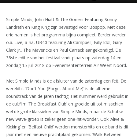
Simple Minds, John Hiatt & The Goners Featuring Sonny
Landreth en King King zijn bevestigd voor Bospop. Met deze
drie namen is het programma bijna compleet. Eerder werden
o.a. Live, a-ha, UB40 featuring Ali Campbell, Billy Idol, Gary
Clark Jr., The Mavericks en Paul Carrack aangekondigd. De
38ste editie van het festival vindt plaats op zaterdag 14 en
zondag 15 juli 2018 op Evenemententerrein A2 Weert Noord.
Met Simple Minds is de afsluiter van de zaterdag een feit. De
wereldhit ‘Don’t You (Forget About Me)’ is de ultieme
soundtrack van de jaren tachtig. Het nummer werd gebruikt in
de cultfilm ‘The Breakfast Club’ en groeide uit tot misschien
wel dé grote klassieker van Simple Minds, maar de Schotse
new wave-groep is zeker geen one-hit-wonder. Ook ‘Alive &
Kicking’ en ‘Belfast Child’ werden monsterhits en de band is dit
jaar met een nieuwe prachtplaat gekomen: ‘Walk Between