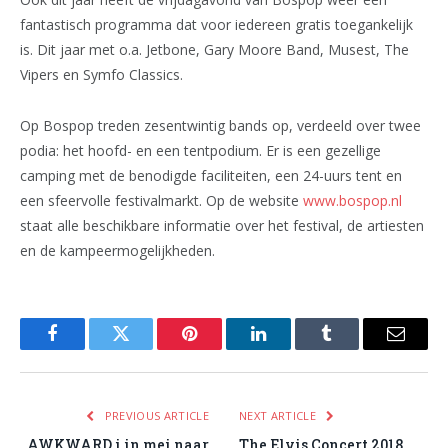
fantastisch programma dat voor iedereen gratis toegankelijk
is. Dit jaar met o.a. Jetbone, Gary Moore Band, Musest, The
Vipers en Symfo Classics.
Op Bospop treden zesentwintig bands op, verdeeld over twee
podia: het hoofd- en een tentpodium. Er is een gezellige
camping met de benodigde faciliteiten, een 24-uurs tent en
een sfeervolle festivalmarkt. Op de website
www.bospop.nl
staat alle beschikbare informatie over het festival, de artiesten
en de kampeermogelijkheden.
Facebook
Twitter
Pinterest
LinkedIn
Tumblr
Email
PREVIOUS ARTICLE
NEXT ARTICLE
AWKWARD i in mei naar
The Elvis Concert 2018