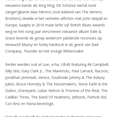
nieuwere bands als King King. Dit Schotse viertal rond
zanger/gitarist Alan Nimmo (ook bekend van The Nimmo
Brothers) deelde in het verleden affiches met John Mayall en
Europe, kaapte in 2016 maar liefst vijf British Blues Awards
weg en het vorig jaar verschenen nieuwste album Exile &
Grace leverde de groep wederom jubelende recensies op.
Verwacht bluesy en funky hardrock in de geest van Bad
Company, Thunder en het vroege Whitesnake!
Eerder werden ook al Live, a-ha, UB40 featuring Ali Campbell,
Billy Idol, Gary Clark Jr., The Mavericks, Paul Carrack, Racoon,
Jonathan Jeremiah, Venice, Southside Johnny & The Asbury
Jukes, Bruce Hornsby & The Noisemakers, Steve Earle & the
Dukes, Graveyard, Lukas Nelson & Promise of the Real, The
Cadillac Three, The Band Of Heathens, Jetbone, Particle Kid,
Con Brio en Nona bevestigd.
Ook dit jaar heeft de vrijdagavond van Bospop weer een