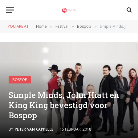
YOU ARE AT:
Home
Festival
Bospop
Simple Minds, John Hiatt en King King bevestigd voor Bospop
»
»
»
BOSPOP
Simple Minds, John Hiatt en
King King bevestigd voor
Bospop
BY
PETER VAN CAPPELLE
15 FEBRUARI 2018