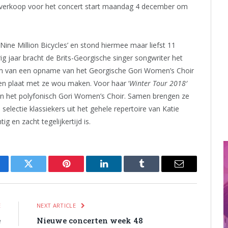
rtverkoop voor het concert start maandag 4 december om
ine Million Bicycles’ en stond hiermee maar liefst 11
g jaar bracht de Brits-Georgische singer songwriter het
wam van een opname van het Georgische Gori Women’s Choir
en plaat met ze wou maken. Voor haar ‘
Winter Tour 2018′
an het polyfonisch Gori Women’s Choir. Samen brengen ze
selectie klassiekers uit het gehele repertoire van Katie
g en zacht tegelijkertijd is.
cebook
Twitter
Pinterest
LinkedIn
Tumblr
Email
E
NEXT ARTICLE
e
Nieuwe concerten week 48