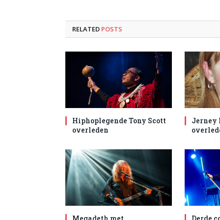
RELATED
POSTS
Hiphoplegende Tony Scott
Jerney
overleden
overled
Megadeth met
Derde c