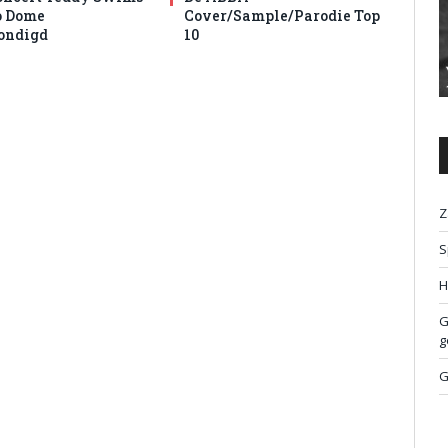
o Dome
Cover/Sample/Parodie Top
ondigd
10
Z
S
H
G
g
G