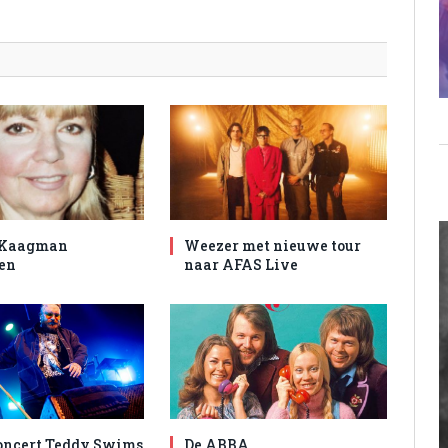
 Kaagman
Weezer met nieuwe tour
en
naar AFAS Live
oncert Teddy Swims
De ABBA