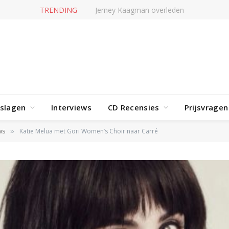
TRENDING
Jerney Kaagman overleden
rslagen
Interviews
CD Recensies
Prijsvragen
ws
Katie Melua met Gori Women’s Choir naar Carré
»