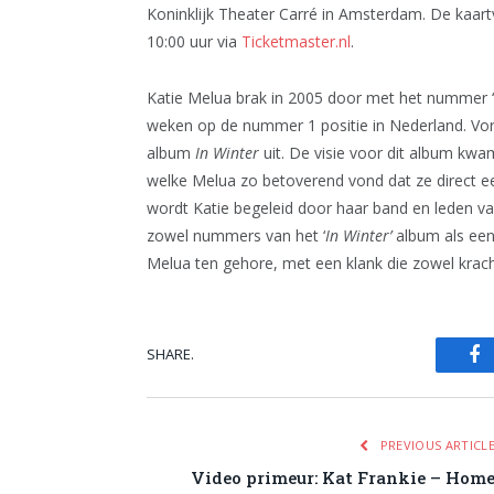
Koninklijk Theater Carré in Amsterdam. De kaa
10:00 uur via
Ticketmaster.nl
.
Katie Melua brak in 2005 door met het nummer ‘N
weken op de nummer 1 positie in Nederland. Vori
album
In Winter
uit. De visie voor dit album k
welke Melua zo betoverend vond dat ze direct e
wordt Katie begeleid door haar band en leden v
zowel nummers van het ‘
In Winter’
album als een 
Melua ten gehore, met een klank die zowel krachti
SHARE.
Fa
PREVIOUS ARTICL
Video primeur: Kat Frankie – Hom