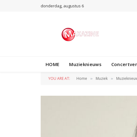
donderdag, augustus 6
HOME
Muzieknieuws
Concertve
YOU ARE AT:
Home
Muziek
Muzieknieu
»
»