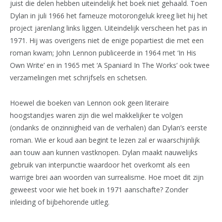
juist die delen hebben uiteindelijk het boek niet gehaald. Toen
Dylan in juli 1966 het fameuze motorongeluk kreeg liet hij het
project jarenlang links liggen. Uiteindelijk verscheen het pas in
1971. Hij was overigens niet de enige popartiest die met een
roman kwam; John Lennon publiceerde in 1964 met ‘In His
Own Write’ en in 1965 met ‘A Spaniard In The Works’ ook twee
verzamelingen met schrijfsels en schetsen.
Hoewel die boeken van Lennon ook geen literaire
hoogstandjes waren zijn die wel makkelijker te volgen
(ondanks de onzinnigheid van de verhalen) dan Dylan’s eerste
roman. Wie er koud aan begint te lezen zal er waarschijnlijk
aan touw aan kunnen vastknopen. Dylan maakt nauwelijks
gebruik van interpunctie waardoor het overkomt als een
warrige brei aan woorden van surrealisme. Hoe moet dit zijn
geweest voor wie het boek in 1971 aanschafte? Zonder
inleiding of bijbehorende uitleg.