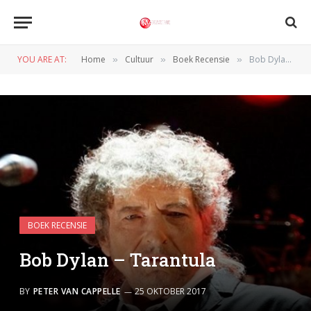
YOU ARE AT:
Home
Cultuur
Boek Recensie
Bob Dylan – Tarantula
»
»
»
BOEK RECENSIE
Bob Dylan – Tarantula
BY
PETER VAN CAPPELLE
25 OKTOBER 2017