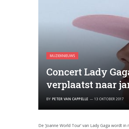
MUZIEKNIEUWS
Concert Lady Gag
verplaatst naar ja
BY
PETER VAN CAPPELLE
13 OKTOBER 2017
De ‘Joanne World Tour’ van Lady Gaga wordt in