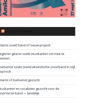
MUZIKANTENBANK
itarist zoekt band of nieuw project!
eginner gitarist zoekt muzikanten om mee te
ammen.
oetsenist zoekt (semi) akoestische coverband in stijl
op/rock
itarist of toetsenist gezocht
uzikanten en vocalisten gezocht voor de
nnerVerse-band — landelijk