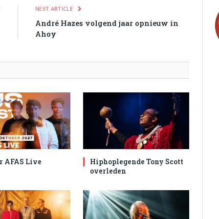
E
NEXT ARTICLE
n
André Hazes volgend jaar opnieuw in
l
Ahoy
r AFAS Live
Hiphoplegende Tony Scott
overleden