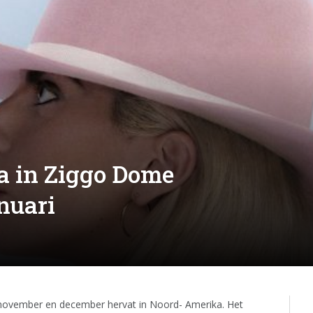
a in Ziggo Dome
nuari
 november en december hervat in Noord- Amerika. Het