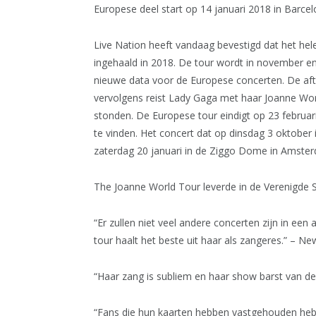
Europese deel start op 14 januari 2018 in Barce
Live Nation heeft vandaag bevestigd dat het he
ingehaald in 2018. De tour wordt in november e
nieuwe data voor de Europese concerten. De aftr
vervolgens reist Lady Gaga met haar Joanne Worl
stonden. De Europese tour eindigt op 23 februari
te vinden. Het concert dat op dinsdag 3 oktober 
zaterdag 20 januari in de Ziggo Dome in Amste
The Joanne World Tour leverde in de Verenigde S
“Er zullen niet veel andere concerten zijn in een
tour haalt het beste uit haar als zangeres.” – N
“Haar zang is subliem en haar show barst van de 
“Fans die hun kaarten hebben vastgehouden heb