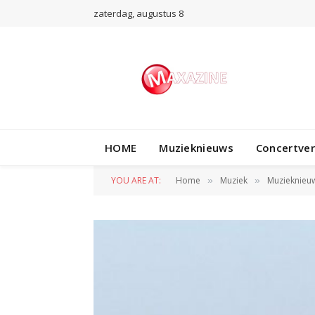
zaterdag, augustus 8
HOME
Muzieknieuws
Concertve
YOU ARE AT:
Home
Muziek
Muzieknieu
»
»