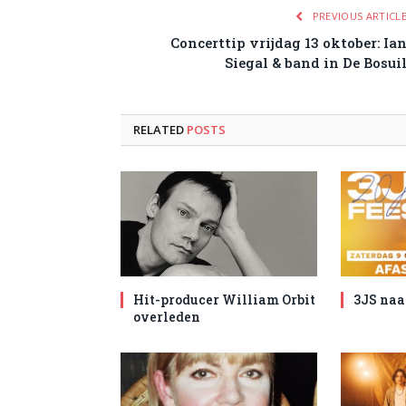
PREVIOUS ARTICL
Concerttip vrijdag 13 oktober: Ia
Siegal & band in De Bosui
RELATED
POSTS
Hit-producer William Orbit
3JS naa
overleden