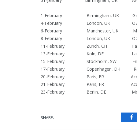
31-January Birmingham, UK Aren
1-February Birmingham, UK Gen
4-February London, U
6-February Manchester, UK Manc
8-February London, U
11-February Zurich, CH Ha
13-February Koln, DE Lanxes
15-February Stockholm, SW Eri
17-February Copenhagen, DK R
20-February Paris, FR AccorHo
21-February Paris, FR AccorHo
23-February Berlin, DE Mercede
SHARE.
Fa