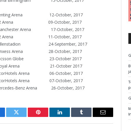
a Birmingham 15-October, 2017
ting Arena 12-October, 2017
K O2 Arena
09-October, 2017
hester Arena 17-October, 2017
K O2 Arena
11-October, 2017
llenstadion
24-September, 2017
s Arena 28-October, 2017
G
csson Globe 23-October 2017
B
oyal Arena 21-October 2017
j
tels Arena 06-October, 2017
tels Arena 07-October, 2017
T
p
s-Benz Arena 26-October, 2017
G
M
I
cebook
Twitter
Pinterest
LinkedIn
Tumblr
Email