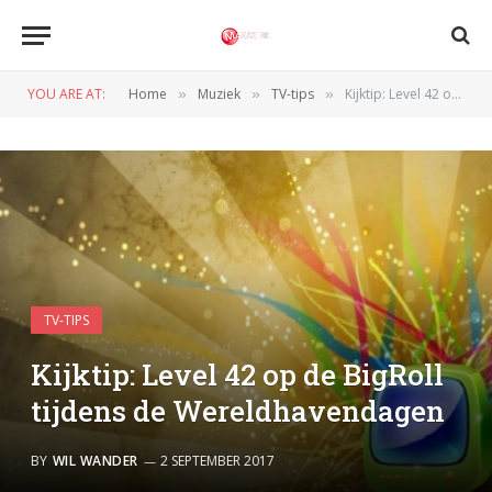
YOU ARE AT:
Home
Muziek
TV-tips
Kijktip: Level 42 op de BigRoll tijdens de Wereldhavendagen
»
»
»
TV-TIPS
Kijktip: Level 42 op de BigRoll
tijdens de Wereldhavendagen
BY
WIL WANDER
2 SEPTEMBER 2017