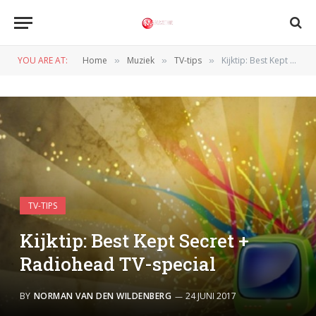
YOU ARE AT:
Home
Muziek
TV-tips
Kijktip: Best Kept Secret + Radiohead TV-special
»
»
»
TV-TIPS
Kijktip: Best Kept Secret +
Radiohead TV-special
BY
NORMAN VAN DEN WILDENBERG
24 JUNI 2017