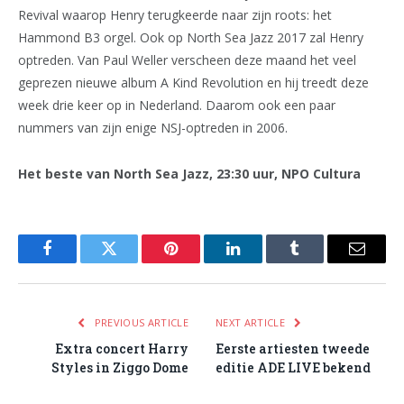
Revival waarop Henry terugkeerde naar zijn roots: het
Hammond B3 orgel. Ook op North Sea Jazz 2017 zal Henry
optreden. Van Paul Weller verscheen deze maand het veel
geprezen nieuwe album A Kind Revolution en hij treedt deze
week drie keer op in Nederland. Daarom ook een paar
nummers van zijn enige NSJ-optreden in 2006.
Het beste van North Sea Jazz, 23:30 uur, NPO Cultura
Facebook
Twitter
Pinterest
LinkedIn
Tumblr
Email
PREVIOUS ARTICLE
NEXT ARTICLE
Extra concert Harry
Eerste artiesten tweede
Styles in Ziggo Dome
editie ADE LIVE bekend