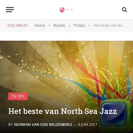
YOU ARE AT:
Home
Muziek
TV-tips
Het beste van North Sea Jazz
»
»
»
TV-TIPS
Het beste van North Sea Jazz
BY
NORMAN VAN DEN WILDENBERG
8 JUNI 2017