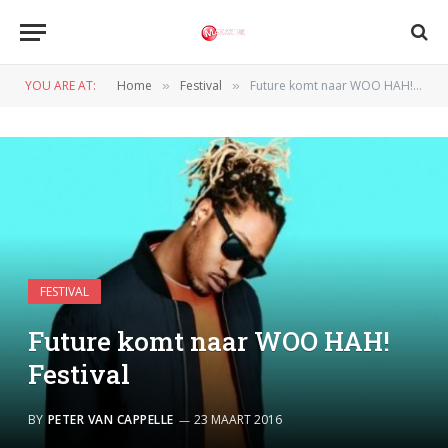
YOU ARE AT:
Home
Festival
Future komt naar WOO HAH! Festival
»
»
FESTIVAL
Future komt naar WOO HAH!
Festival
BY
PETER VAN CAPPELLE
23 MAART 2016