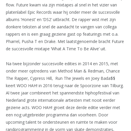
flow. Future kwam via zijn mixtapes al snel in het vizier van
platenlabel Epic Records waar hij onder meer de succesvolle
albums ‘Honest’ en ‘DS2’ uitbracht. De rapper wist met zijn
donkere teksten al snel de aandacht te vangen van collega
rappers en is een graag geziene gast op featurings met o.a.
Pharrel, Pusha T en Drake. Met laatstgenoemde bracht Future
de succesvolle mixtape ‘What A Time To Be Alive’ uit.
Na twee bijzonder succesvolle edities in 2014 en 2015, met
onder meer optredens van Method Man & Redman, Chance
The Rapper, Cypress Hill, Run The Jewels en Joey Bada$$
keert WOO HAH! in 2016 terug naar de Spoorzone van Tilburg.
Al twee jaar combineert het spannendste hiphopfestival van
Nederland grote internationale artiesten met nooit eerder
geziene acts. WOO HAH! groeit deze derde editie verder met
een nog uitgebreider programma dan voorheen. Door
upcoming talent te ondersteunen en ruimte te maken voor
randprogrammering in de vorm van skate demonstraties,