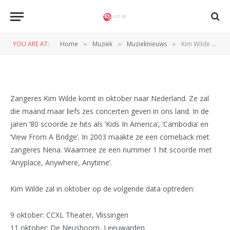
Kim Wilde komend najaar
naar Nederland
YOU ARE AT:
Home
Muziek
Muzieknieuws
Kim Wilde komend najaar naar Nederland
»
»
»
BY
PETER VAN CAPPELLE
2 FEBRUARI 2016
Zangeres Kim Wilde komt in oktober naar Nederland. Ze zal
die maand maar liefs zes concerten geven in ons land. In de
jaren ’80 scoorde ze hits als ‘Kids In America’, ‘Cambodia’ en
‘View From A Bridge’. In 2003 maakte ze een comeback met
zangeres Nena. Waarmee ze een nummer 1 hit scoorde met
‘Anyplace, Anywhere, Anytime’.
Kim Wilde zal in oktober op de volgende data optreden:
9 oktober: CCXL Theater, Vlissingen
11 oktober: De Neushoorn, Leeuwarden