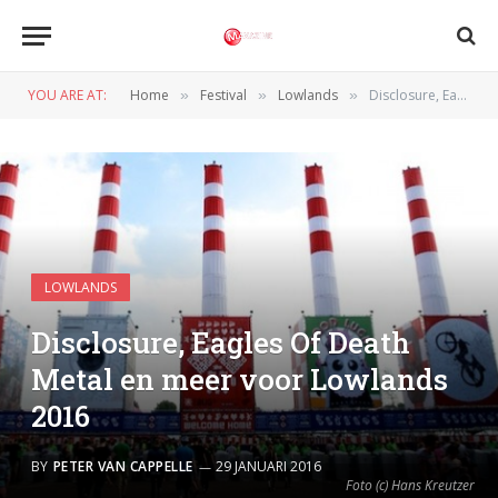
YOU ARE AT:
Home
Festival
Lowlands
Disclosure, Eagles Of Death Metal en meer voor Lowlands 2016
»
»
»
LOWLANDS
Disclosure, Eagles Of Death
Metal en meer voor Lowlands
2016
BY
PETER VAN CAPPELLE
29 JANUARI 2016
Foto (c) Hans Kreutzer