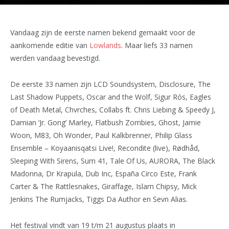
Vandaag zijn de eerste namen bekend gemaakt voor de
aankomende editie van
Lowlands
. Maar liefs 33 namen
werden vandaag bevestigd.
De eerste 33 namen zijn LCD Soundsystem, Disclosure, The
Last Shadow Puppets, Oscar and the Wolf, Sigur Rós, Eagles
of Death Metal, Chvrches, Collabs ft. Chris Liebing & Speedy J,
Damian ‘Jr. Gong’ Marley, Flatbush Zombies, Ghost, Jamie
Woon, M83, Oh Wonder, Paul Kalkbrenner, Philip Glass
Ensemble – Koyaanisqatsi Live!, Recondite (live), Rødhåd,
Sleeping With Sirens, Sum 41, Tale Of Us, AURORA, The Black
Madonna, Dr Krapula, Dub Inc, España Circo Este, Frank
Carter & The Rattlesnakes, Giraffage, Islam Chipsy, Mick
Jenkins The Rumjacks, Tiggs Da Author en Sevn Alias.
Het festival vindt van 19 t/m 21 augustus plaats in