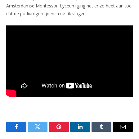
Amsterdamse Montessori Lyceum ging het er zo heet aan toe
dat de podiumgordijnen in de fik vlogen.
Facebook
Twitter
Pinterest
LinkedIn
Tumblr
Email