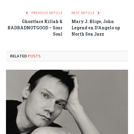
PREVIOUS ARTICLE
NEXT ARTICLE
Ghostface Killah &
Mary J. Blige, John
BADBADNOTGOOD – Sour
Legend en D’Angelo op
Soul
North Sea Jazz
RELATED
POSTS