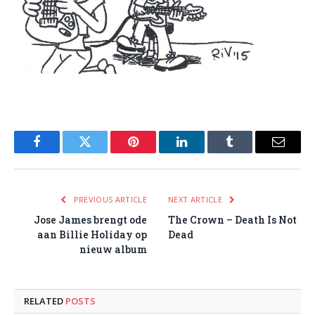
Facebook
Twitter
Pinterest
LinkedIn
Tumblr
Email
PREVIOUS ARTICLE
NEXT ARTICLE
Jose James brengt ode
The Crown – Death Is Not
aan Billie Holiday op
Dead
nieuw album
RELATED
POSTS