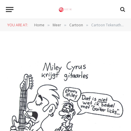
Cartoon Tekenathon: Miley
Cyrus krijgt gitaarles
YOU ARE AT:
Home
Meer
Cartoon
Cartoon Tekenathon: Miley Cyrus krijgt gitaarles
»
»
»
BY
ROOS IN 'T VELT
2 FEBRUARI 2015