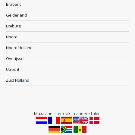
Brabant
Gelderland
Limburg
Noord
Noord Holland
Overijssel
Utrecht
Zuid Holland
Maxazine is er ook in andere talen: