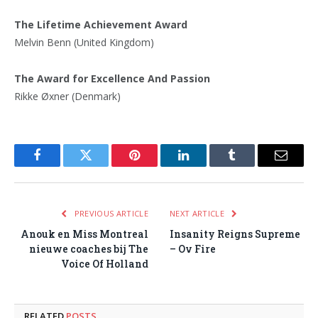
The Lifetime Achievement Award
Melvin Benn (United Kingdom)
The Award for Excellence And Passion
Rikke Øxner (Denmark)
Facebook
Twitter
Pinterest
LinkedIn
Tumblr
Email
PREVIOUS ARTICLE
NEXT ARTICLE
Anouk en Miss Montreal
Insanity Reigns Supreme
nieuwe coaches bij The
– Ov Fire
Voice Of Holland
RELATED
POSTS