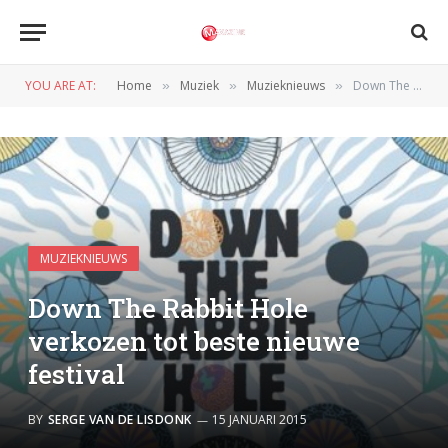
YOU ARE AT:
Home
Muziek
Muzieknieuws
Down The Rabbit Hole verkozen tot beste nieuwe festival
»
»
»
MUZIEKNIEUWS
Down The Rabbit Hole
verkozen tot beste nieuwe
festival
BY
SERGE VAN DE LISDONK
15 JANUARI 2015