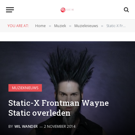
YOU ARE AT:
Home
Muziek
Muzieknieuws
Static-X Frontman Wayne Static overleden
»
»
»
MUZIEKNIEUWS
Static-X Frontman Wayne
Static overleden
BY
WIL WANDER
2 NOVEMBER 2014