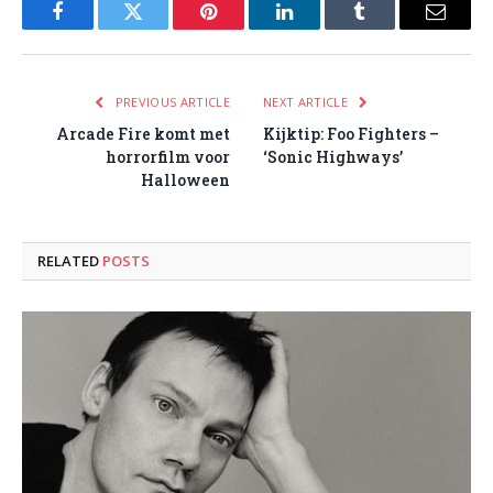
Facebook
Twitter
Pinterest
LinkedIn
Tumblr
Email
PREVIOUS ARTICLE
NEXT ARTICLE
Arcade Fire komt met
Kijktip: Foo Fighters –
horrorfilm voor
‘Sonic Highways’
Halloween
RELATED
POSTS