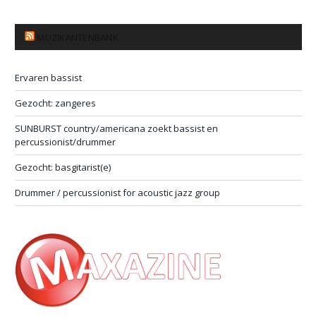
MUZIKANTENBANK
Ervaren bassist
Gezocht: zangeres
SUNBURST country/americana zoekt bassist en
percussionist/drummer
Gezocht: basgitarist(e)
Drummer / percussionist for acoustic jazz group