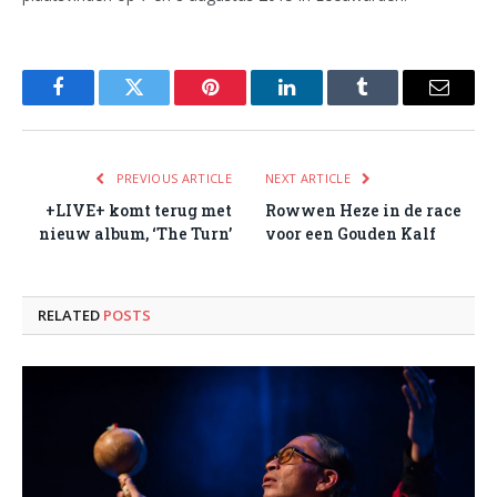
Facebook
Twitter
Pinterest
LinkedIn
Tumblr
Email
PREVIOUS ARTICLE
NEXT ARTICLE
+LIVE+ komt terug met
Rowwen Heze in de race
nieuw album, ‘The Turn’
voor een Gouden Kalf
RELATED
POSTS