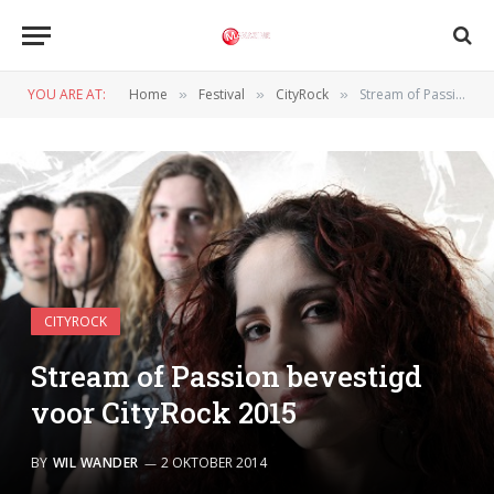
YOU ARE AT:
Home
Festival
CityRock
Stream of Passion bevestigd voor CityRock 2015
»
»
»
CITYROCK
Stream of Passion bevestigd
voor CityRock 2015
BY
WIL WANDER
2 OKTOBER 2014