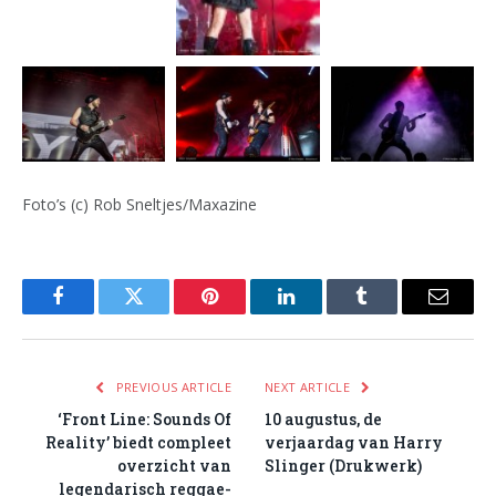
Foto’s (c) Rob Sneltjes/Maxazine
Facebook
Twitter
Pinterest
LinkedIn
Tumblr
Email
PREVIOUS ARTICLE
NEXT ARTICLE
‘Front Line: Sounds Of
10 augustus, de
Reality’ biedt compleet
verjaardag van Harry
overzicht van
Slinger (Drukwerk)
legendarisch reggae-