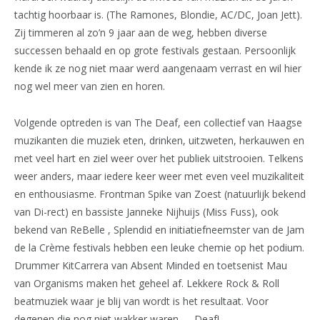
tachtig hoorbaar is. (The Ramones, Blondie, AC/DC, Joan Jett).
Zij timmeren al zo’n 9 jaar aan de weg, hebben diverse
successen behaald en op grote festivals gestaan. Persoonlijk
kende ik ze nog niet maar werd aangenaam verrast en wil hier
nog wel meer van zien en horen.
Volgende optreden is van The Deaf, een collectief van Haagse
muzikanten die muziek eten, drinken, uitzweten, herkauwen en
met veel hart en ziel weer over het publiek uitstrooien. Telkens
weer anders, maar iedere keer weer met even veel muzikaliteit
en enthousiasme. Frontman Spike van Zoest (natuurlijk bekend
van Di-rect) en bassiste Janneke Nijhuijs (Miss Fuss), ook
bekend van ReBelle , Splendid en initiatiefneemster van de Jam
de la Crème festivals hebben een leuke chemie op het podium.
Drummer KitCarrera van Absent Minded en toetsenist Mau
van Organisms maken het geheel af. Lekkere Rock & Roll
beatmuziek waar je blij van wordt is het resultaat. Voor
degenen die nog niet wakker waren……Deaf!