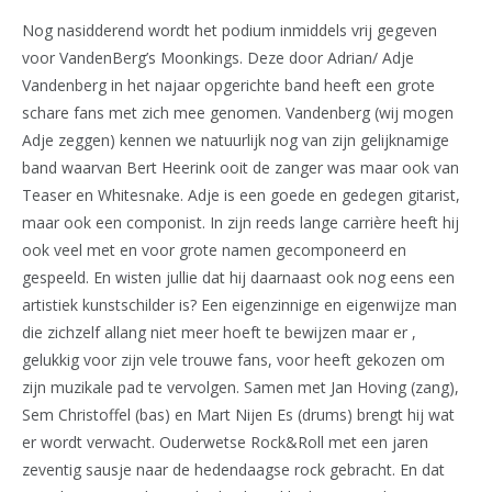
Nog nasidderend wordt het podium inmiddels vrij gegeven
voor VandenBerg’s Moonkings. Deze door Adrian/ Adje
Vandenberg in het najaar opgerichte band heeft een grote
schare fans met zich mee genomen. Vandenberg (wij mogen
Adje zeggen) kennen we natuurlijk nog van zijn gelijknamige
band waarvan Bert Heerink ooit de zanger was maar ook van
Teaser en Whitesnake. Adje is een goede en gedegen gitarist,
maar ook een componist. In zijn reeds lange carrière heeft hij
ook veel met en voor grote namen gecomponeerd en
gespeeld. En wisten jullie dat hij daarnaast ook nog eens een
artistiek kunstschilder is? Een eigenzinnige en eigenwijze man
die zichzelf allang niet meer hoeft te bewijzen maar er ,
gelukkig voor zijn vele trouwe fans, voor heeft gekozen om
zijn muzikale pad te vervolgen. Samen met Jan Hoving (zang),
Sem Christoffel (bas) en Mart Nijen Es (drums) brengt hij wat
er wordt verwacht. Ouderwetse Rock&Roll met een jaren
zeventig sausje naar de hedendaagse rock gebracht. En dat