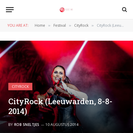
YOU ARE AT:
Home
Festival
CityRock
CityRock (Leeuwarden, 8-8-2014)
»
»
»
CITYROCK
CityRock (Leeuwarden, 8-8-
2014)
BY
ROB SNELTJES
10 AUGUSTUS 2014