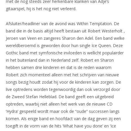
met de nog steeds zeer herkenbare klanken van Adje’s
gitaarspel, hij is het nog niet verleerd.
Afsluiter/headliner van de avond was Within Temptation. De
band die in de basis altijd heeft bestaan uit Robert Westerholt ,
Jeroen van Veen en zangeres Sharon den Adel. Een band welke
wereldberoemd is geworden door hun single Ice Queen. Deze
Gothic band met symfonische invloeden is wellicht populairder
in het buitenland dan in Nederland zelf. Robert en Sharon
hebben samen drie kinderen en dat is de reden waarom
Robert zich momenteel alleen met het schrijven van nieuwe
songs bezig houdt zodat hij voor de kinderen kan zorgen. De
live optredens worden tegenwoordig dan ook verzorgd door
de Zweed Stefan Helleblad. De band geeft een uitgebreid
optreden, waarbij niet alleen het werk van de nieuwe CD
‘Hydra’ gespeeld wordt maar ook de “oude” successen langs
komen. Als enige band en hoofdact van de dag geven zij een
toegift in de vorm van de hits ‘What have you done’ en ‘Ice