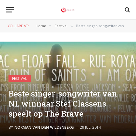
YOU ARE AT:
Home
Festival
Beste singer-songwriter van NL winnaar Stef Classens speelt op The Brave
»
»
FESTIVAL
Beste singer-songwriter van
NL winnaar Stef Classens
speelt op The Brave
BY
NORMAN VAN DEN WILDENBERG
29 JULI 2014