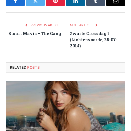
Facebook
Twitter
Pinterest
LinkedIn
Tumblr
Email
PREVIOUS ARTICLE
NEXT ARTICLE
Stuart Mavis – The Gang
Zwarte Cross dag 1
(Lichtenvoorde, 25-07-
2014)
RELATED
POSTS