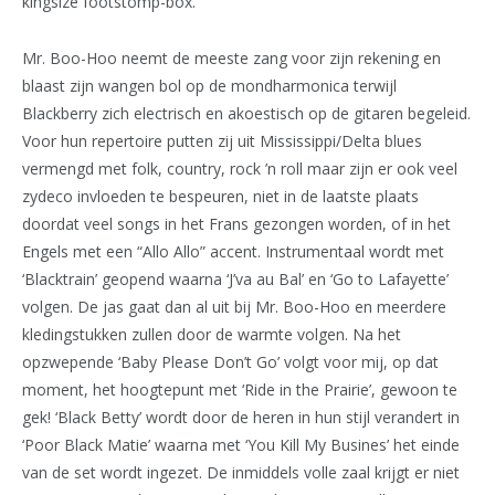
kingsize footstomp-box.
Mr. Boo-Hoo neemt de meeste zang voor zijn rekening en
blaast zijn wangen bol op de mondharmonica terwijl
Blackberry zich electrisch en akoestisch op de gitaren begeleid.
Voor hun repertoire putten zij uit Mississippi/Delta blues
vermengd met folk, country, rock ’n roll maar zijn er ook veel
zydeco invloeden te bespeuren, niet in de laatste plaats
doordat veel songs in het Frans gezongen worden, of in het
Engels met een “Allo Allo” accent. Instrumentaal wordt met
‘Blacktrain’ geopend waarna ‘J’va au Bal’ en ‘Go to Lafayette’
volgen. De jas gaat dan al uit bij Mr. Boo-Hoo en meerdere
kledingstukken zullen door de warmte volgen. Na het
opzwepende ‘Baby Please Don’t Go’ volgt voor mij, op dat
moment, het hoogtepunt met ‘Ride in the Prairie’, gewoon te
gek! ‘Black Betty’ wordt door de heren in hun stijl verandert in
‘Poor Black Matie’ waarna met ‘You Kill My Busines’ het einde
van de set wordt ingezet. De inmiddels volle zaal krijgt er niet