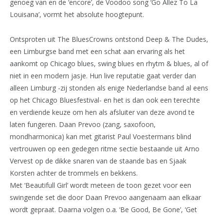
genoeg van en de ‘encore’, de Voodoo song ‘Go Allez To La
Louisana’, vormt het absolute hoogtepunt.
Ontsproten uit The BluesCrowns ontstond Deep & The Dudes,
een Limburgse band met een schat aan ervaring als het
aankomt op Chicago blues, swing blues en rhytm & blues, al of
niet in een modern jasje. Hun live reputatie gaat verder dan
alleen Limburg -zij stonden als enige Nederlandse band al eens
op het Chicago Bluesfestival- en het is dan ook een terechte
en verdiende keuze om hen als afsluiter van deze avond te
laten fungeren. Daan Prevoo (zang, saxofoon,
mondharmonica) kan met gitarist Paul Voestermans blind
vertrouwen op een gedegen ritme sectie bestaande uit Arno
Vervest op de dikke snaren van de staande bas en Sjaak
Korsten achter de trommels en bekkens.
Met ‘Beautifull Girl’ wordt meteen de toon gezet voor een
swingende set die door Daan Prevoo aangenaam aan elkaar
wordt gepraat. Daarna volgen o.a. ‘Be Good, Be Gone’, ‘Get