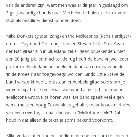
van de anderen zijn, want men was er dit jaar in geslaagd om
3 gelijkwaardige bands naar Mechelen te halen, die stuk voor
stuk als headliner dienst konden doen.
Mike Donkers (gitaar, zang) en the Mellotones (Rens Hardijzer-
drums, Raymond Oostenrijk-bas en Steven ‘Little Steve’ van
der Nat-gitaar zijn in bluesland zeker geen onbekenden. Met
een 20 jarig jubileum achter de rug heeft de band vrijwel ieder
podium in Nederland bespeeld en daar kan na vanavond dus
‘In de Kroeën’ aan toegevoegd worden. Sinds Little Steve de
band versterkt heeft, ontstaan er dubbele gitaarsolo’s om je
vingers bij af te likken, zoals vanavond al gelijk bij de opener
‘Mellotone Groove’ te horen was. De band speelt veel eigen
werk, met een hoog Texas blues gehalte, maar is ook niet vies
van een covertje,….maar dan wel in “Mellotone style”! Dat
houd in dat alleen de tekst je soms bekend voorkomt.
Mike verlaat af en toe het podium, de ene keer om te soleren,