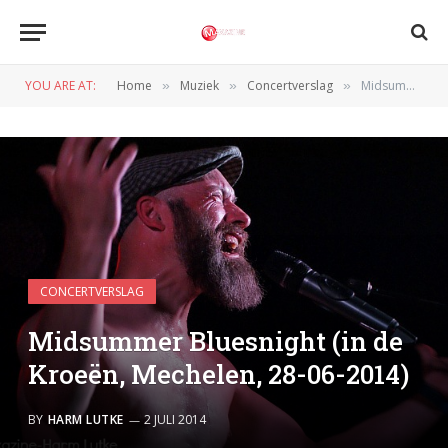
YOU ARE AT:
Home
Muziek
Concertverslag
Midsummer Bluesnight (in de Kroeën, Mechelen, 28-06-2014)
»
»
»
CONCERTVERSLAG
Midsummer Bluesnight (in de
Kroeën, Mechelen, 28-06-2014)
BY
HARM LUTKE
2 JULI 2014