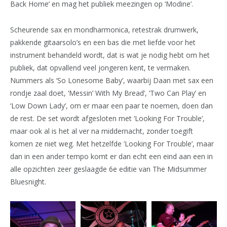
Back Home’ en mag het publiek meezingen op ‘Modine’.
Scheurende sax en mondharmonica, retestrak drumwerk,
pakkende gitaarsolo’s en een bas die met liefde voor het
instrument behandeld wordt, dat is wat je nodig hebt om het
publiek, dat opvallend veel jongeren kent, te vermaken.
Nummers als ‘So Lonesome Baby’, waarbij Daan met sax een
rondje zaal doet, ‘Messin’ With My Bread’, ‘Two Can Play’ en
‘Low Down Lady’, om er maar een paar te noemen, doen dan
de rest. De set wordt afgesloten met ‘Looking For Trouble’,
maar ook al is het al ver na middernacht, zonder toegift
komen ze niet weg. Met hetzelfde ‘Looking For Trouble’, maar
dan in een ander tempo komt er dan echt een eind aan een in
alle opzichten zeer geslaagde 6e editie van The Midsummer
Bluesnight.