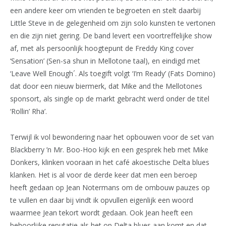
een andere keer om vrienden te begroeten en stelt daarbij
Little Steve in de gelegenheid om zijn solo kunsten te vertonen
en die zijn niet gering. De band levert een voortreffelijke show
af, met als persoonlijk hoogtepunt de Freddy King cover
‘Sensation’ (Sen-sa shun in Mellotone taal), en eindigd met
‘Leave Well Enough´. Als toegift volgt ‘I’m Ready’ (Fats Domino)
dat door een nieuw biermerk, dat Mike and the Mellotones
sponsort, als single op de markt gebracht werd onder de titel
‘Rollin’ Rha’.
Terwijl ik vol bewondering naar het opbouwen voor de set van
Blackberry ’n Mr. Boo-Hoo kijk en een gesprek heb met Mike
Donkers, klinken vooraan in het café akoestische Delta blues
klanken. Het is al voor de derde keer dat men een beroep
heeft gedaan op Jean Notermans om de ombouw pauzes op
te vullen en daar bij vindt ik opvullen eigenlijk een woord
waarmee Jean tekort wordt gedaan. Ook Jean heeft een
behoorlijke reputatie als het op Delta blues aan komt en dat