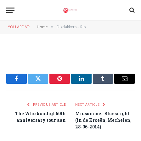
Dikdakkers – Rio
YOU ARE AT:
Home
Dikdakkers – Rio
»
BY
NORMAN VAN DEN WILDENBERG
2 JULI 2014
Facebook
Twitter
Pinterest
LinkedIn
Tumblr
Email
PREVIOUS ARTICLE
NEXT ARTICLE
The Who kondigt 50th
Midsummer Bluesnight
anniversary tour aan
(in de Kroeën, Mechelen,
28-06-2014)