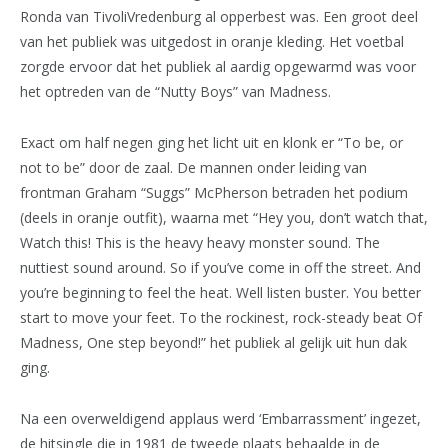
Ronda van TivoliVredenburg al opperbest was. Een groot deel
van het publiek was uitgedost in oranje kleding. Het voetbal
zorgde ervoor dat het publiek al aardig opgewarmd was voor
het optreden van de “Nutty Boys” van Madness.
Exact om half negen ging het licht uit en klonk er “To be, or
not to be” door de zaal. De mannen onder leiding van
frontman Graham “Suggs” McPherson betraden het podium
(deels in oranje outfit), waarna met “Hey you, don’t watch that,
Watch this! This is the heavy heavy monster sound. The
nuttiest sound around. So if you’ve come in off the street. And
you’re beginning to feel the heat. Well listen buster. You better
start to move your feet. To the rockinest, rock-steady beat Of
Madness, One step beyond!” het publiek al gelijk uit hun dak
ging.
Na een overweldigend applaus werd ‘Embarrassment’ ingezet,
de hitsingle die in 1981 de tweede plaats behaalde in de