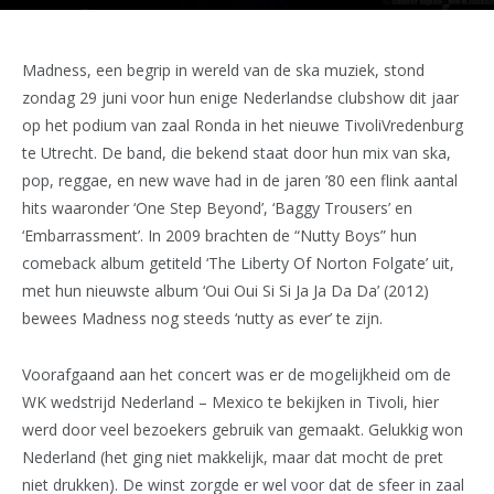
Madness, een begrip in wereld van de ska muziek, stond
zondag 29 juni voor hun enige Nederlandse clubshow dit jaar
op het podium van zaal Ronda in het nieuwe TivoliVredenburg
te Utrecht. De band, die bekend staat door hun mix van ska,
pop, reggae, en new wave had in de jaren ’80 een flink aantal
hits waaronder ‘One Step Beyond’, ‘Baggy Trousers’ en
‘Embarrassment’. In 2009 brachten de “Nutty Boys” hun
comeback album getiteld ‘The Liberty Of Norton Folgate’ uit,
met hun nieuwste album ‘Oui Oui Si Si Ja Ja Da Da’ (2012)
bewees Madness nog steeds ‘nutty as ever’ te zijn.
Voorafgaand aan het concert was er de mogelijkheid om de
WK wedstrijd Nederland – Mexico te bekijken in Tivoli, hier
werd door veel bezoekers gebruik van gemaakt. Gelukkig won
Nederland (het ging niet makkelijk, maar dat mocht de pret
niet drukken). De winst zorgde er wel voor dat de sfeer in zaal