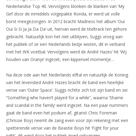
Nederlandse Top 40. Vervolgens klonken de klanken van ‘My
Girl’ door de inmiddels volgepakte Ronda, er werd uit volle
borst meegezongen. In 2012 bracht Madness het album ‘Oui
Oui Si Si Ja Ja Da Da’ uit, hiervan werd de titeltrack ten gehore
gebracht. Natuurlijk kon het niet uitblijven, Suggs vroeg aan
het publiek of ze een Nederlands liedje wisten, dit in verband
met het WK voetbal. Vervolgens werd de André Hazes’ hit ‘Wij
houden van Oranje’ ingezet, een kippenvel momentje…
Na deze ode aan het Nederlands elftal en natuurlijk de Koning
van het levenslied André Hazes bracht de band een heerlijke
versie van ‘Outer Space’. Suggs richtte zich tot zijn band en zei
“Something whe haven’t played for a while”, waarna ‘Shame
and scandal in the family’ werd ingezet. Na een paar nummers
gaat de band even het podium af, gitarist Chris Foreman
(Chrissie Boy) neemt de zang even voor zijn rekening met een
spetterende versie van de Beastie Boys hit ‘Fight for your
right’, dit werd door het publiek goed ontvangen.