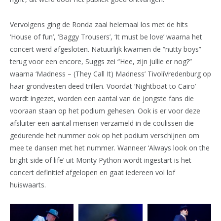
Vervolgens ging de Ronda zaal helemaal los met de hits
‘House of fun’, ‘Baggy Trousers’, ‘It must be love’ waarna het
concert werd afgesloten. Natuurlijk kwamen de “nutty boys”
terug voor een encore, Suggs zei “Hee, zijn jullie er nog?”
waarna ‘Madness – (They Call It) Madness’ TivoliVredenburg op
haar grondvesten deed trillen. Voordat ‘Nightboat to Cairo’
wordt ingezet, worden een aantal van de jongste fans die
vooraan staan op het podium gehesen. Ook is er voor deze
afsluiter een aantal mensen verzameld in de coulissen die
gedurende het nummer ook op het podium verschijnen om
mee te dansen met het nummer. Wanneer ‘Always look on the
bright side of life’ uit Monty Python wordt ingestart is het
concert definitief afgelopen en gaat iedereen vol lof
huiswaarts.