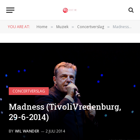
YOU ARE AT:
Home
Muziek
Concertverslag
Madness (TivoliVredenburg, 29-6-2014)
»
»
»
CONCERTVERSLAG
Madness (TivoliVredenburg,
29-6-2014)
BY
WIL WANDER
2 JULI 2014