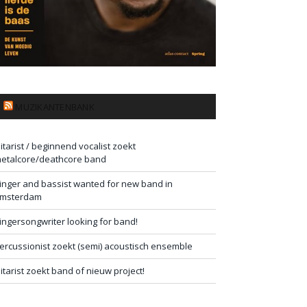
MUZIKANTENBANK
itarist / beginnend vocalist zoekt
etalcore/deathcore band
inger and bassist wanted for new band in
msterdam
ingersongwriter looking for band!
ercussionist zoekt (semi) acoustisch ensemble
itarist zoekt band of nieuw project!