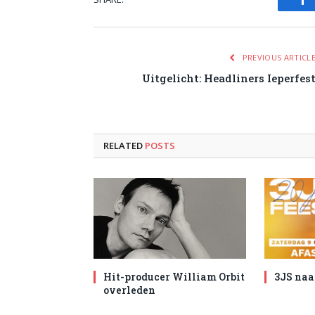
Fa
PREVIOUS ARTICL
Uitgelicht: Headliners Ieperfes
RELATED
POSTS
Hit-producer William Orbit
3JS naa
overleden