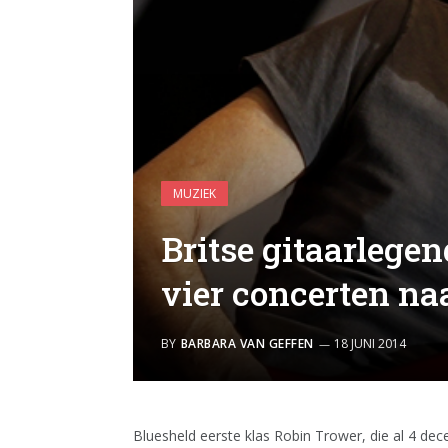
MUZIEK
Britse gitaarlege
vier concerten na
BY
BARBARA VAN GEFFEN
18 JUNI 2014
Bluesheld eerste klas Robin Trower, die al 4 dec