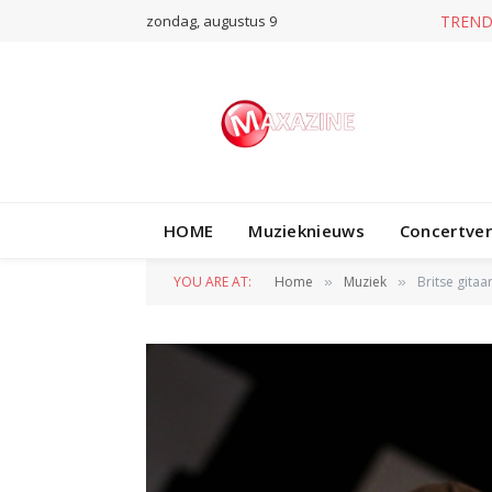
zondag, augustus 9
TREND
HOME
Muzieknieuws
Concertve
YOU ARE AT:
Home
Muziek
Britse gita
»
»