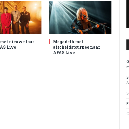
met nieuwe tour
Megadeth met
AS Live
afscheidstournee naar
AFAS Live
G
m
S
A
S
P
G