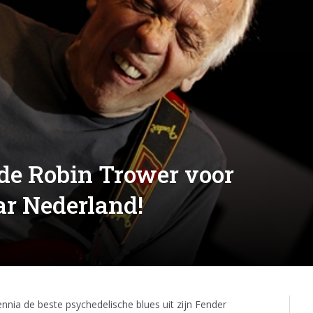
nde Robin Trower voor
ar Nederland!
ennia de beste psychedelische blues uit zijn Fender