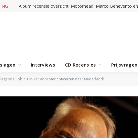
ING
Album recensie overzicht: Motörhead, Marco Benevento e
rslagen
Interviews
CD Recensies
Prijsvragen
arlegende Robin Trower voor vier concerten naar Nederland!