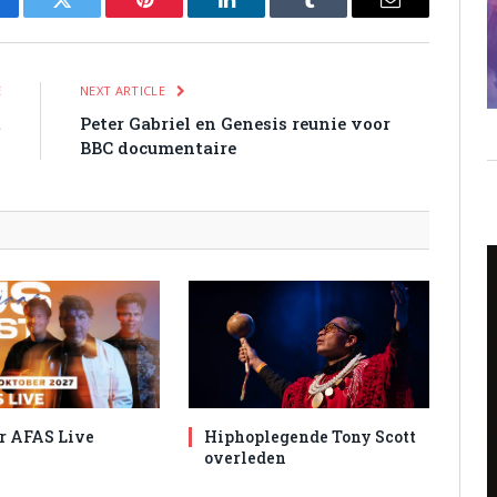
cebook
Twitter
Pinterest
LinkedIn
Tumblr
Email
E
NEXT ARTICLE
t
Peter Gabriel en Genesis reunie voor
BBC documentaire
r AFAS Live
Hiphoplegende Tony Scott
overleden