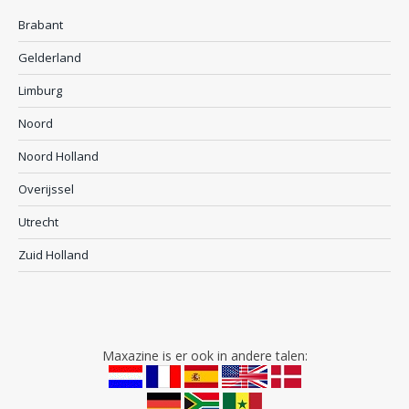
Brabant
Gelderland
Limburg
Noord
Noord Holland
Overijssel
Utrecht
Zuid Holland
Maxazine is er ook in andere talen: