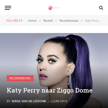
YOU ARE AT:
Home
Muziek
Muzieknieuws
Katy Perry naar Ziggo Dome
»
»
»
MUZIEKNIEUWS
Katy Perry naar Ziggo Dome
BY
SERGE VAN DE LISDONK
2 JUNI 2014