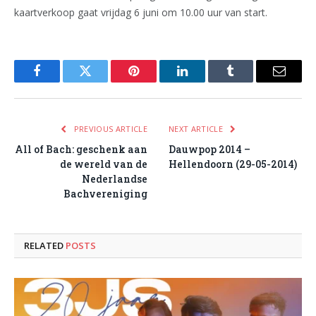
kaartverkoop gaat vrijdag 6 juni om 10.00 uur van start.
Facebook
Twitter
Pinterest
LinkedIn
Tumblr
Email
PREVIOUS ARTICLE
NEXT ARTICLE
All of Bach: geschenk aan
Dauwpop 2014 –
de wereld van de
Hellendoorn (29-05-2014)
Nederlandse
Bachvereniging
RELATED
POSTS