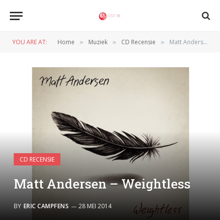
YOU ARE AT:
Home
Muziek
CD Recensie
Matt Andersen – Weightless
»
»
»
CD RECENSIE
Matt Andersen – Weightless
BY
ERIC CAMPFENS
28 MEI 2014