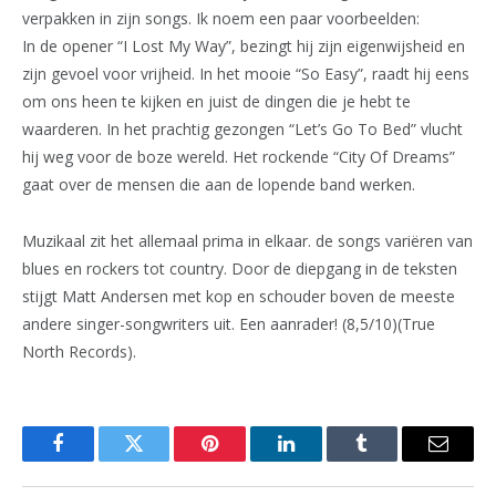
verpakken in zijn songs. Ik noem een paar voorbeelden:
In de opener “I Lost My Way”, bezingt hij zijn eigenwijsheid en
zijn gevoel voor vrijheid. In het mooie “So Easy”, raadt hij eens
om ons heen te kijken en juist de dingen die je hebt te
waarderen. In het prachtig gezongen “Let’s Go To Bed” vlucht
hij weg voor de boze wereld. Het rockende “City Of Dreams”
gaat over de mensen die aan de lopende band werken.
Muzikaal zit het allemaal prima in elkaar. de songs variëren van
blues en rockers tot country. Door de diepgang in de teksten
stijgt Matt Andersen met kop en schouder boven de meeste
andere singer-songwriters uit. Een aanrader! (8,5/10)(True
North Records).
Facebook
Twitter
Pinterest
LinkedIn
Tumblr
Email