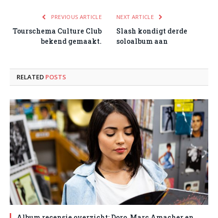
PREVIOUS ARTICLE
NEXT ARTICLE
Tourschema Culture Club
Slash kondigt derde
bekend gemaakt.
soloalbum aan
RELATED
POSTS
Album recensie overzicht: Doro, Marc Amacher en